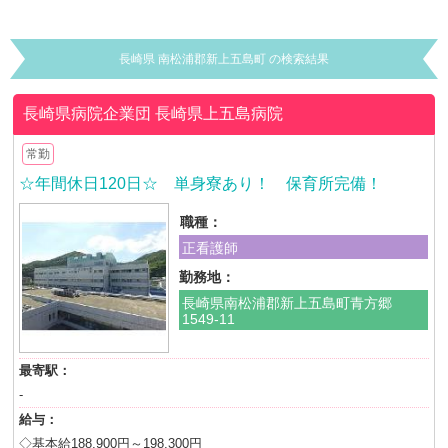
長崎県 南松浦郡新上五島町 の検索結果
長崎県病院企業団
長崎県上五島病院
常勤
☆年間休日120日☆ 単身寮あり！ 保育所完備！
職種：
正看護師
勤務地：
長崎県南松浦郡新上五島町青方郷
1549-11
最寄駅：
-
給与：
◇基本給188,900円～198,300円