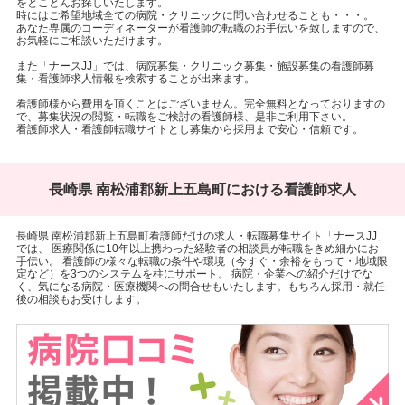
をとことんお探しいたします。
時にはご希望地域全ての病院・クリニックに問い合わせることも・・・。
あなた専属のコーディネーターが看護師の転職のお手伝いを致しますので、
お気軽にご相談いただけます。
また「ナースJJ」では、病院募集・クリニック募集・施設募集の看護師募
集・看護師求人情報を検索することが出来ます。
看護師様から費用を頂くことはございません。完全無料となっておりますの
で、募集状況の閲覧・転職をご検討の看護師様、是非ご利用下さい。
看護師求人・看護師転職サイトとし募集から採用まで安心・信頼です。
長崎県 南松浦郡新上五島町における看護師求人
長崎県 南松浦郡新上五島町看護師だけの求人・転職募集サイト「ナースJJ」
では、 医療関係に10年以上携わった経験者の相談員が転職をきめ細かにお
手伝い。 看護師の様々な転職の条件や環境（今すぐ・余裕をもって・地域限
定など）を3つのシステムを柱にサポート。 病院・企業への紹介だけでな
く、気になる病院・医療機関への問合せもいたします。もちろん採用・就任
後の相談もお受けします。