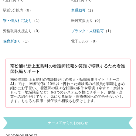
2交代制
（0）
3交代制
（0）
駅近5分以内
（0）
車通勤可
（1）
寮・借入社宅あり
（1）
転居支援あり
（0）
資格取得支援あり
（0）
ブランク・未経験可
（1）
保育所あり
（1）
電子カルテ
（0）
南松浦郡新上五島町の看護師転職を笑顔で転職するため看護
師転職サポート
南松浦郡新上五島町の看護師だけの求人・転職募集サイト「ナース
JJ」では、 医療関係に10年以上携わった経験者の相談員が転職をきめ
細かにお手伝い。 看護師の様々な転職の条件や環境（今すぐ・余裕を
もって・地域限定など）を3つのシステムを柱にサポート。 病院・企
業への紹介だけでなく、気になる病院・医療機関への問合せもいたし
ます。もちろん採用・就任後の相談もお受けします。
ナースJJからのお知らせ