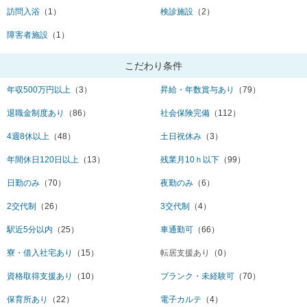
訪問入浴
（1）
検診施設
（2）
障害者施設
（1）
こだわり条件
年収500万円以上
（3）
昇給・年数賞与あり
（79）
退職金制度あり
（86）
社会保険完備
（112）
4週8休以上
（48）
土日祝休み
（3）
年間休日120日以上
（13）
残業月10ｈ以下
（99）
日勤のみ
（70）
夜勤のみ
（6）
2交代制
（26）
3交代制
（4）
駅近5分以内
（25）
車通勤可
（66）
寮・借入社宅あり
（15）
転居支援あり
（0）
資格取得支援あり
（10）
ブランク・未経験可
（70）
保育所あり
（22）
電子カルテ
（4）