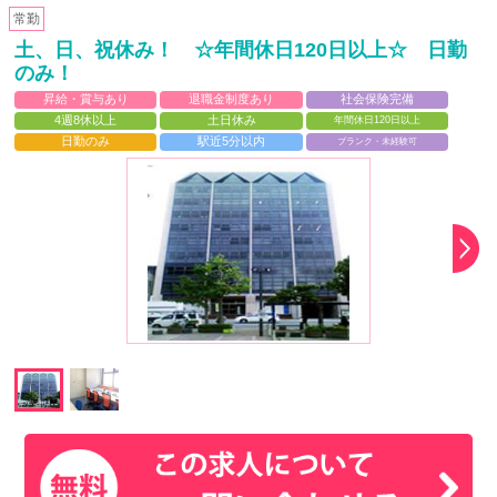
常勤
土、日、祝休み！ ☆年間休日120日以上☆ 日勤
のみ！
昇給・賞与あり
退職金制度あり
社会保険完備
4週8休以上
土日休み
年間休日120日以上
日勤のみ
駅近5分以内
ブランク・未経験可