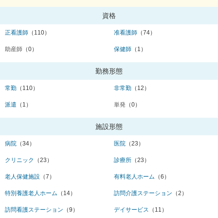
資格
正看護師
（110）
准看護師
（74）
助産師
（0）
保健師
（1）
勤務形態
常勤
（110）
非常勤
（12）
派遣
（1）
単発
（0）
施設形態
病院
（34）
医院
（23）
クリニック
（23）
診療所
（23）
老人保健施設
（7）
有料老人ホーム
（6）
特別養護老人ホーム
（14）
訪問介護ステーション
（2）
訪問看護ステーション
（9）
デイサービス
（11）