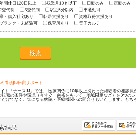
年間休日120日以上
残業月10ｈ以下
日勤のみ
夜勤のみ
2交代制
3交代制
駅近5分以内
車通勤可
寮・借入社宅あり
転居支援あり
資格取得支援あり
ブランク・未経験可
保育所あり
電子カルテ
ため看護師転職サポート
イト「ナースJJ」では、 医療関係に10年以上携わった経験者の相談員
な転職の条件や環境（今すぐ・余裕をもって・地域限定など）を3つのシ
介だけでなく、気になる病院・医療機関への問合せもいたします。もち
索結果