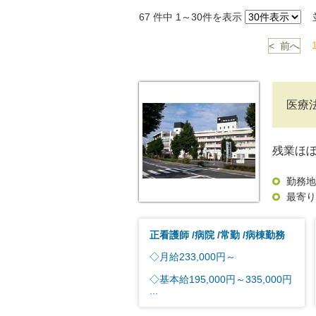
67
件中 1～30件を表示
並
< 前へ
医療
残業ほ
勤務地
最寄り
正看護師
病院
常勤
病棟勤務
◇月給233,000円～
◇基本給195,000円～335,000円
...