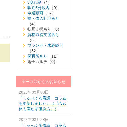
3交代制
（4）
駅近5分以内
（9）
車通勤可
（57）
寮・借入社宅あり
（4）
転居支援あり
（0）
資格取得支援あり
（6）
ブランク・未経験可
（32）
保育所あり
（11）
電子カルテ
（0）
ナースJJからのお知らせ
2025年09月09日
「しゃべくる看護」コラム
を更新しました。（『心も
体も満たす働き方』）
2025年03月28日
「しゃべくる看護」コラム