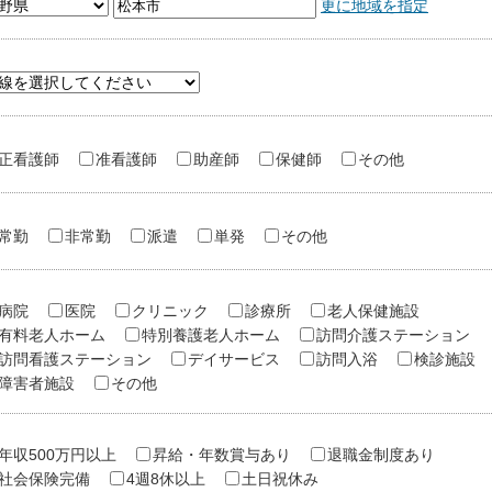
更に地域を指定
正看護師
准看護師
助産師
保健師
その他
常勤
非常勤
派遣
単発
その他
病院
医院
クリニック
診療所
老人保健施設
有料老人ホーム
特別養護老人ホーム
訪問介護ステーション
訪問看護ステーション
デイサービス
訪問入浴
検診施設
障害者施設
その他
年収500万円以上
昇給・年数賞与あり
退職金制度あり
社会保険完備
4週8休以上
土日祝休み