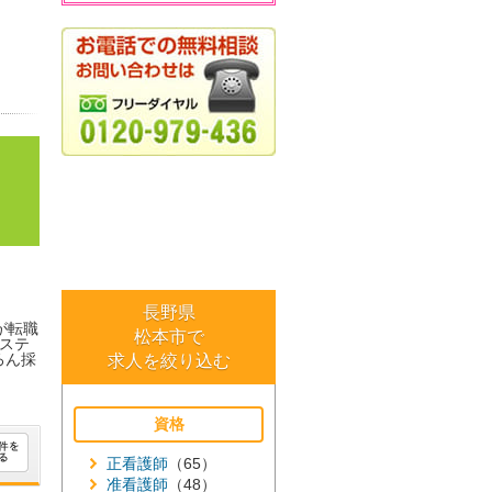
長野県
が転職
松本市で
ステ
ろん採
求人を絞り込む
資格
正看護師
（65）
准看護師
（48）