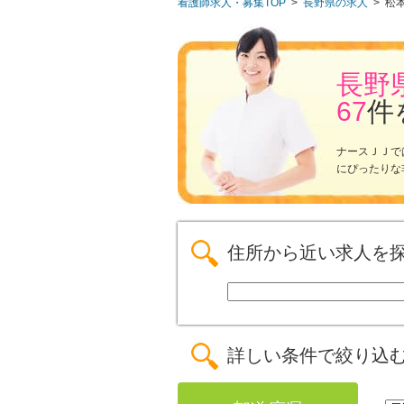
看護師求人・募集TOP
>
長野県の求人
>
松
長野
67
件
ナースＪＪで
にぴったりな
住所から近い求人を
詳しい条件で絞り込