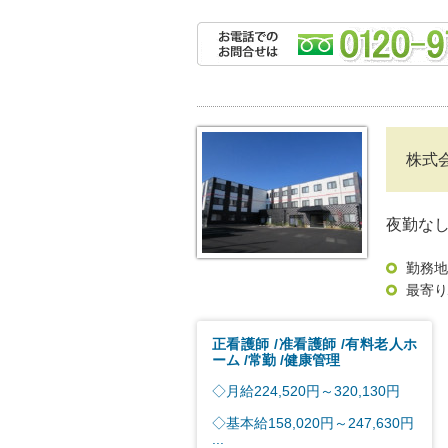
株式
夜勤な
勤務地
最寄り
正看護師
准看護師
有料老人ホ
ーム
常勤
健康管理
◇月給224,520円～320,130円
◇基本給158,020円～247,630円
...