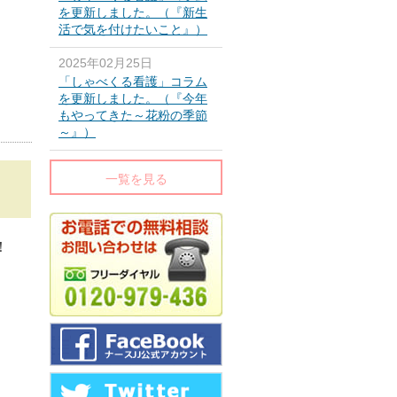
を更新しました。（『新生
活で気を付けたいこと』）
2025年02月25日
「しゃべくる看護」コラム
を更新しました。（『今年
もやってきた～花粉の季節
～』）
一覧を見る
！