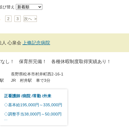
び替え
1
2
3
次へ >
法人 心泉会
上條記念病院
ぼなし！ 保育所完備！ 各種休暇制度取得実績あり！
長野県松本市村井町西2-16-1
駅
JR 村井駅 車で3分
正看護師
病院
常勤
外来
◇基本給195,000円～335,000円
◇調整手当38,000円～50,000円
...