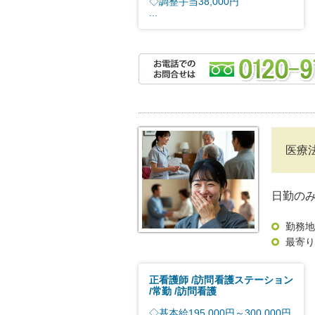
◇調整手当38,000円
...
医療
日勤の
勤務地
最寄り
正看護師
訪問看護ステーション
常勤
訪問看護
◇基本給195,000円～300,000円