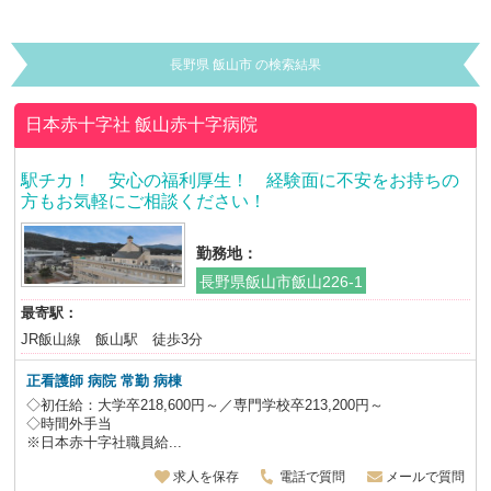
長野県 飯山市 の検索結果
日本赤十字社
飯山赤十字病院
駅チカ！ 安心の福利厚生！ 経験面に不安をお持ちの
方もお気軽にご相談ください！
勤務地：
長野県飯山市飯山226-1
最寄駅：
JR飯山線 飯山駅 徒歩3分
正看護師 病院 常勤 病棟
◇初任給：大学卒218,600円～／専門学校卒213,200円～
◇時間外手当
※日本赤十字社職員給...
求人を保存
電話で質問
メールで質問