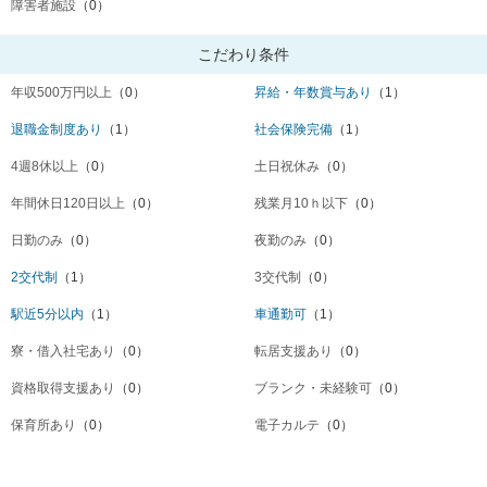
障害者施設
（0）
こだわり条件
年収500万円以上
（0）
昇給・年数賞与あり
（1）
退職金制度あり
（1）
社会保険完備
（1）
4週8休以上
（0）
土日祝休み
（0）
年間休日120日以上
（0）
残業月10ｈ以下
（0）
日勤のみ
（0）
夜勤のみ
（0）
2交代制
（1）
3交代制
（0）
駅近5分以内
（1）
車通勤可
（1）
寮・借入社宅あり
（0）
転居支援あり
（0）
資格取得支援あり
（0）
ブランク・未経験可
（0）
保育所あり
（0）
電子カルテ
（0）