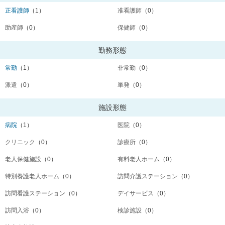
正看護師
（1）
准看護師
（0）
助産師
（0）
保健師
（0）
勤務形態
常勤
（1）
非常勤
（0）
派遣
（0）
単発
（0）
施設形態
病院
（1）
医院
（0）
クリニック
（0）
診療所
（0）
老人保健施設
（0）
有料老人ホーム
（0）
特別養護老人ホーム
（0）
訪問介護ステーション
（0）
訪問看護ステーション
（0）
デイサービス
（0）
訪問入浴
（0）
検診施設
（0）