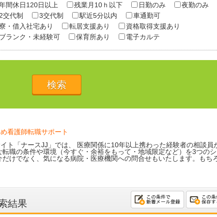
年間休日120日以上
残業月10ｈ以下
日勤のみ
夜勤のみ
2交代制
3交代制
駅近5分以内
車通勤可
寮・借入社宅あり
転居支援あり
資格取得支援あり
ブランク・未経験可
保育所あり
電子カルテ
ため看護師転職サポート
イト「ナースJJ」では、 医療関係に10年以上携わった経験者の相談員
な転職の条件や環境（今すぐ・余裕をもって・地域限定など）を3つのシ
介だけでなく、気になる病院・医療機関への問合せもいたします。もち
索結果