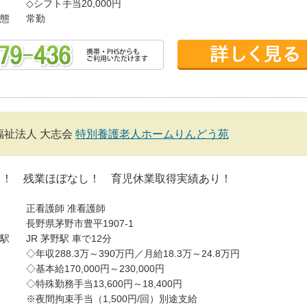
◇シフト手当20,000円
態
常勤
福祉法人 大志会
特別養護老人ホームりんどう苑
し！ 残業ほぼなし！ 育児休業取得実績あり！
正看護師
准看護師
長野県茅野市豊平1907-1
駅
JR 茅野駅 車で12分
◇年収288.3万～390万円／月給18.3万～24.8万円
◇基本給170,000円～230,000円
◇特殊勤務手当13,600円～18,400円
※夜間拘束手当（1,500円/回）別途支給