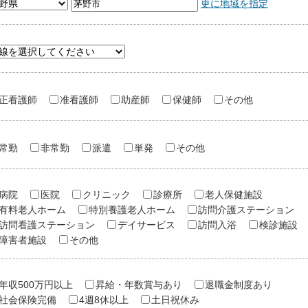
更に地域を指定
正看護師
准看護師
助産師
保健師
その他
常勤
非常勤
派遣
単発
その他
病院
医院
クリニック
診療所
老人保健施設
有料老人ホーム
特別養護老人ホーム
訪問介護ステーション
訪問看護ステーション
デイサービス
訪問入浴
検診施設
障害者施設
その他
年収500万円以上
昇給・年数賞与あり
退職金制度あり
社会保険完備
4週8休以上
土日祝休み