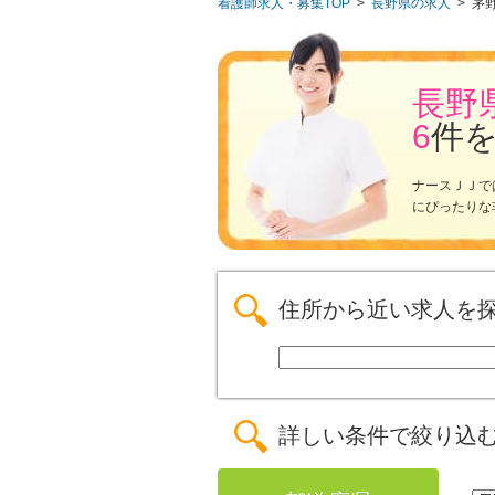
看護師求人・募集TOP
>
長野県の求人
>
茅
長野
6
件
ナースＪＪで
にぴったりな
住所から近い求人を
詳しい条件で絞り込