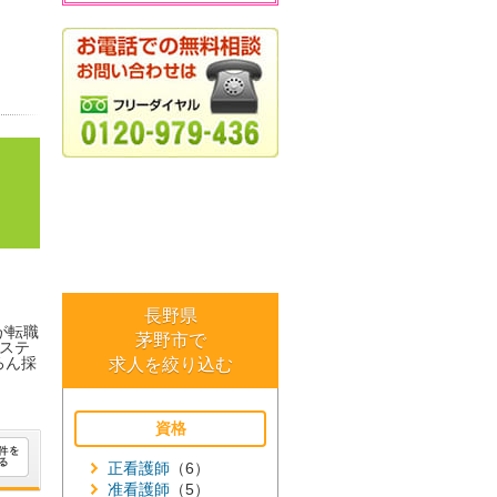
長野県
が転職
茅野市で
ステ
ろん採
求人を絞り込む
資格
正看護師
（6）
准看護師
（5）