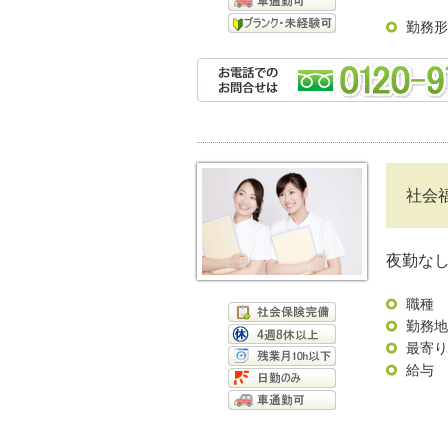
勤務形
社会
夜勤な
職種
勤務地
最寄り
給与