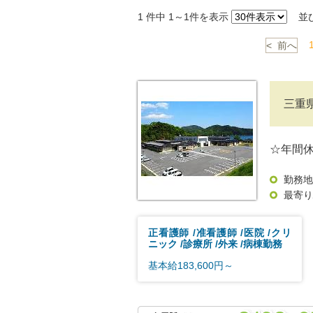
1
件中 1～1件を表示
並
< 前へ
三重
☆年間休
勤務地
最寄り
正看護師
准看護師
医院
クリ
ニック
診療所
外来
病棟勤務
基本給183,600円～