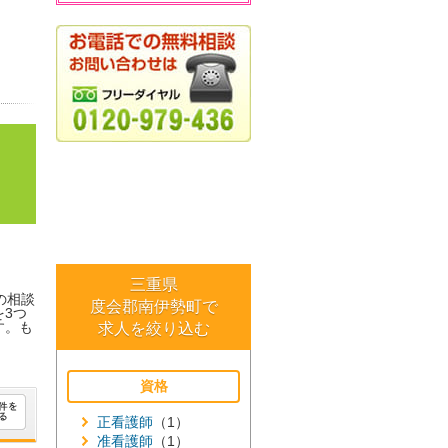
三重県
の相談
度会郡南伊勢町で
3つ
す。も
求人を絞り込む
資格
正看護師
（1）
准看護師
（1）