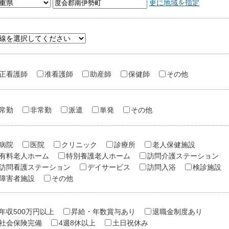
更に地域を指定
正看護師
准看護師
助産師
保健師
その他
常勤
非常勤
派遣
単発
その他
病院
医院
クリニック
診療所
老人保健施設
有料老人ホーム
特別養護老人ホーム
訪問介護ステーション
訪問看護ステーション
デイサービス
訪問入浴
検診施設
障害者施設
その他
年収500万円以上
昇給・年数賞与あり
退職金制度あり
社会保険完備
4週8休以上
土日祝休み