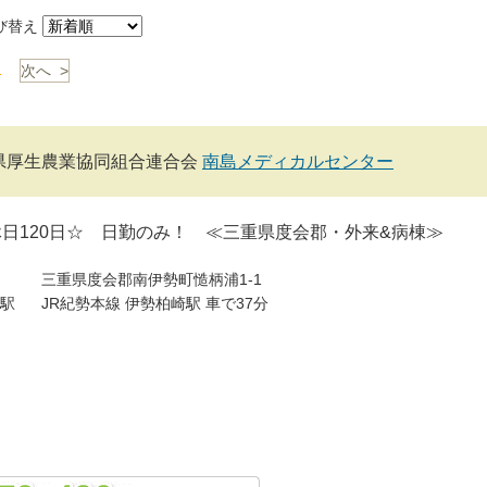
び替え
1
次へ >
県厚生農業協同組合連合会
南島メディカルセンター
日120日☆ 日勤のみ！ ≪三重県度会郡・外来&病棟≫
三重県度会郡南伊勢町慥柄浦1-1
駅
JR紀勢本線 伊勢柏崎駅 車で37分