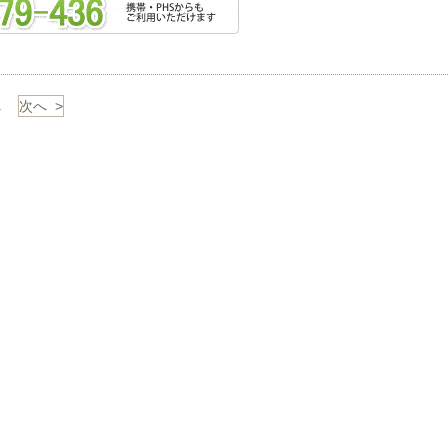
1
次へ >