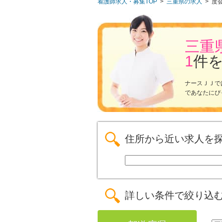
看護師求人・募集TOP
>
三重県の求人
>
度
三重
1
件
ナースＪＪで
であなたにぴ
住所から近い求人を
詳しい条件で絞り込