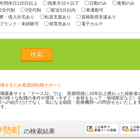
年間休日120日以上
残業月10ｈ以下
日勤のみ
夜勤のみ
2交代制
3交代制
駅近5分以内
車通勤可
寮・借入社宅あり
転居支援あり
資格取得支援あり
ブランク・未経験可
保育所あり
電子カルテ
転職するため看護師転職サポート
職募集サイト「ナースJJ」では、 医療関係に10年以上携わった経験者
師の様々な転職の条件や環境（今すぐ・余裕をもって・地域限定など）を
業への紹介だけでなく、気になる病院・医療機関への問合せもいたしま
ます。
伊勢町
の検索結果