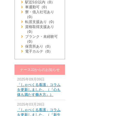
駅近5分以内
（0）
車通勤可
（0）
寮・借入社宅あり
（0）
転居支援あり
（0）
資格取得支援あり
（0）
ブランク・未経験可
（0）
保育所あり
（0）
電子カルテ
（0）
ナースJJからのお知らせ
2025年09月09日
「しゃべくる看護」コラム
を更新しました。（『心も
体も満たす働き方』）
2025年03月28日
「しゃべくる看護」コラム
を更新しました。（『新生