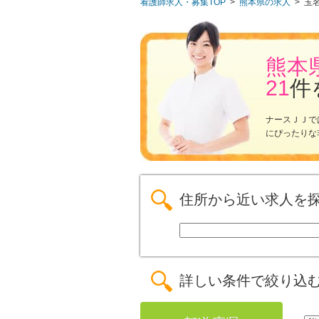
看護師求人・募集TOP
>
熊本県の求人
>
玉
熊本
21
件
ナースＪＪで
にぴったりな
住所から近い求人を
詳しい条件で絞り込