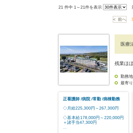
21
件中 1～21件を表示
並
< 前へ
医療
残業ほ
勤務地
最寄り
正看護師
病院
常勤
病棟勤務
◇月給225,300円～267,300円
◇基本給178,000円～220,000円
＋諸手当47,300円
...