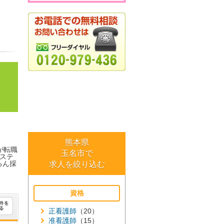
熊本県
が転職
玉名市で
ステ
ろん採
求人を絞り込む
資格
正看護師
（20）
准看護師
（15）