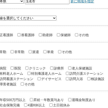
更に地域を指定
正看護師
准看護師
助産師
保健師
その他
常勤
非常勤
派遣
単発
その他
病院
医院
クリニック
診療所
老人保健施設
有料老人ホーム
特別養護老人ホーム
訪問介護ステーション
訪問看護ステーション
デイサービス
訪問入浴
検診施設
障害者施設
その他
年収500万円以上
昇給・年数賞与あり
退職金制度あり
社会保険完備
4週8休以上
土日祝休み