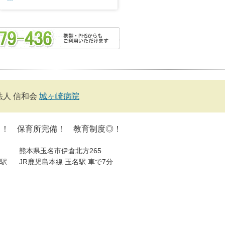
法人 信和会
城ヶ崎病院
し！ 保育所完備！ 教育制度◎！
熊本県玉名市伊倉北方265
駅
JR鹿児島本線 玉名駅 車で7分