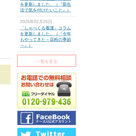
を更新しました。（『新生
活で気を付けたいこと』）
2025年02月25日
「しゃべくる看護」コラム
を更新しました。（『今年
もやってきた～花粉の季節
～』）
一覧を見る