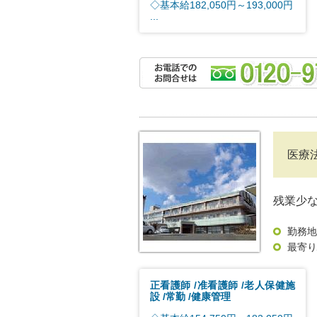
◇基本給182,050円～193,000円
...
医療
残業少
勤務地
最寄り
正看護師
准看護師
老人保健施
設
常勤
健康管理