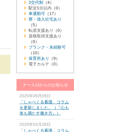
3交代制
（4）
駅近5分以内
（0）
車通勤可
（17）
寮・借入社宅あり
（5）
転居支援あり
（0）
資格取得支援あり
（0）
ブランク・未経験可
（10）
保育所あり
（9）
電子カルテ
（0）
ナースJJからのお知らせ
2025年09月09日
「しゃべくる看護」コラム
を更新しました。（『心も
体も満たす働き方』）
2025年03月28日
「しゃべくる看護」コラム