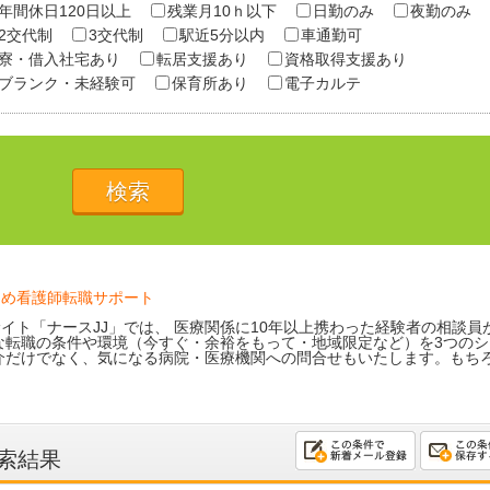
年間休日120日以上
残業月10ｈ以下
日勤のみ
夜勤のみ
2交代制
3交代制
駅近5分以内
車通勤可
寮・借入社宅あり
転居支援あり
資格取得支援あり
ブランク・未経験可
保育所あり
電子カルテ
ため看護師転職サポート
イト「ナースJJ」では、 医療関係に10年以上携わった経験者の相談員
な転職の条件や環境（今すぐ・余裕をもって・地域限定など）を3つのシ
介だけでなく、気になる病院・医療機関への問合せもいたします。もち
索結果