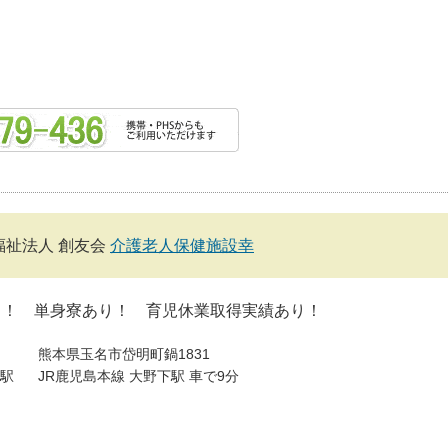
福祉法人 創友会
介護老人保健施設幸
し！ 単身寮あり！ 育児休業取得実績あり！
熊本県玉名市岱明町鍋1831
駅
JR鹿児島本線 大野下駅 車で9分