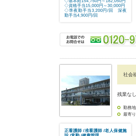
◇基本給154,750円～182,050円
◇資格手当15,000円～30,000円
◇準夜勤手当3,200円/回 深夜
勤手当4,900円/回
社会
残業な
勤務地
最寄り
正看護師
准看護師
老人保健施
設
常勤
健康管理