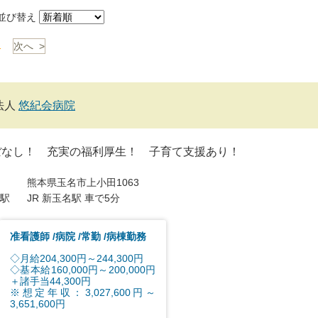
び替え
1
次へ >
法人
悠紀会病院
ぼなし！ 充実の福利厚生！ 子育て支援あり！
熊本県玉名市上小田1063
駅
JR 新玉名駅 車で5分
准看護師
病院
常勤
病棟勤務
◇月給204,300円～244,300円
◇基本給160,000円～200,000円
＋諸手当44,300円
※想定年収：3,027,600円～
3,651,600円
...