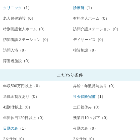
クリニック
（1）
診療所
（1）
老人保健施設
（0）
有料老人ホーム
（0）
特別養護老人ホーム
（0）
訪問介護ステーション
（0）
訪問看護ステーション
（0）
デイサービス
（0）
訪問入浴
（0）
検診施設
（0）
障害者施設
（0）
こだわり条件
年収500万円以上
（0）
昇給・年数賞与あり
（0）
退職金制度あり
（0）
社会保険完備
（1）
4週8休以上
（0）
土日祝休み
（0）
年間休日120日以上
（0）
残業月10ｈ以下
（0）
日勤のみ
（1）
夜勤のみ
（0）
2交代制
（0）
3交代制
（0）