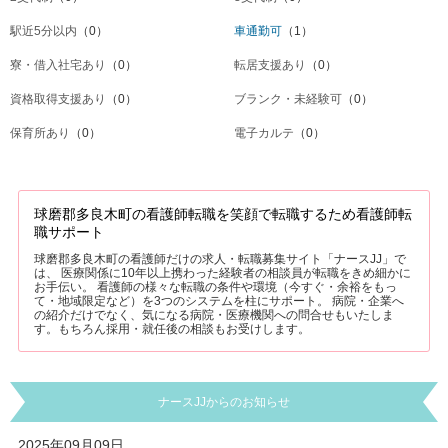
駅近5分以内
（0）
車通勤可
（1）
寮・借入社宅あり
（0）
転居支援あり
（0）
資格取得支援あり
（0）
ブランク・未経験可
（0）
保育所あり
（0）
電子カルテ
（0）
球磨郡多良木町の看護師転職を笑顔で転職するため看護師転
職サポート
球磨郡多良木町の看護師だけの求人・転職募集サイト「ナースJJ」で
は、 医療関係に10年以上携わった経験者の相談員が転職をきめ細かに
お手伝い。 看護師の様々な転職の条件や環境（今すぐ・余裕をもっ
て・地域限定など）を3つのシステムを柱にサポート。 病院・企業へ
の紹介だけでなく、気になる病院・医療機関への問合せもいたしま
す。もちろん採用・就任後の相談もお受けします。
ナースJJからのお知らせ
2025年09月09日