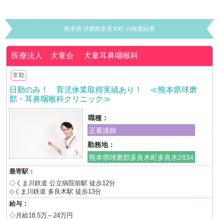
熊本県 球磨郡多良木町 の検索結果
医療法人 犬童会
犬童耳鼻咽喉科
常勤
日勤のみ！ 育児休業取得実績あり！ ≪熊本県球磨
郡・耳鼻咽喉科クリニック≫
職種：
正看護師
勤務地：
熊本県球磨郡多良木町多良木2834
最寄駅：
◇くま川鉄道 公立病院前駅 徒歩12分
◇くま川鉄道 多良木駅 徒歩13分
給与：
◇月給18.5万～24万円