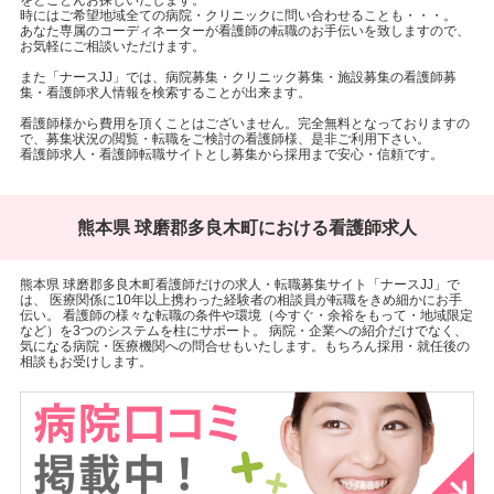
をとことんお探しいたします。
時にはご希望地域全ての病院・クリニックに問い合わせることも・・・。
あなた専属のコーディネーターが看護師の転職のお手伝いを致しますので、
お気軽にご相談いただけます。
また「ナースJJ」では、病院募集・クリニック募集・施設募集の看護師募
集・看護師求人情報を検索することが出来ます。
看護師様から費用を頂くことはございません。完全無料となっておりますの
で、募集状況の閲覧・転職をご検討の看護師様、是非ご利用下さい。
看護師求人・看護師転職サイトとし募集から採用まで安心・信頼です。
熊本県 球磨郡多良木町における看護師求人
熊本県 球磨郡多良木町看護師だけの求人・転職募集サイト「ナースJJ」で
は、 医療関係に10年以上携わった経験者の相談員が転職をきめ細かにお手
伝い。 看護師の様々な転職の条件や環境（今すぐ・余裕をもって・地域限定
など）を3つのシステムを柱にサポート。 病院・企業への紹介だけでなく、
気になる病院・医療機関への問合せもいたします。もちろん採用・就任後の
相談もお受けします。