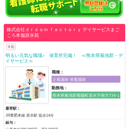
株式会社ｄｒｅａｍ ｆａｃｔｏｒｙ
デイサービスまご
ころ本舗原水苑
常勤
明るい元気な職場♪ 保育所完備！ ≪熊本県菊池郡・デ
イサービス≫
職種：
正看護師 准看護師
勤務地：
熊本県菊池郡菊陽町原水字南方734-1
最寄駅：
JR豊肥本線 原水駅 徒歩14分
給与：