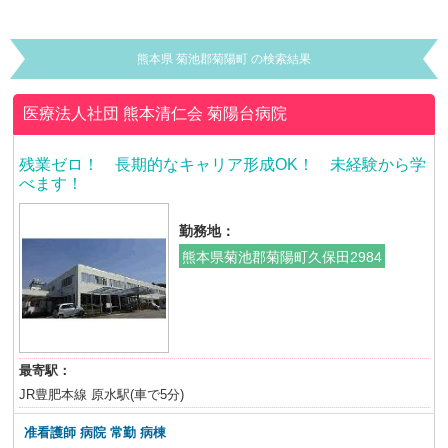
熊本県 菊池郡菊陽町 の検索結果
医療法人社団 熊本清仁会
菊陽台病院
残業ゼロ！ 長期的なキャリア形成OK！ 未経験から学
べます！
勤務地：
熊本県菊池郡菊陽町久保田2984
最寄駅：
JR豊肥本線 原水駅(車で5分)
准看護師 病院 常勤 病棟