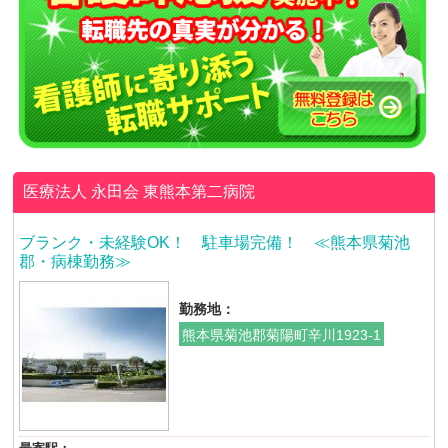
医療法人 永田会
東熊本第二病院
ブランク・未経験OK！ 駐車場完備！ ≪熊本県菊池
郡・病棟勤務≫
勤務地：
熊本県菊池郡菊陽町辛川1923-1