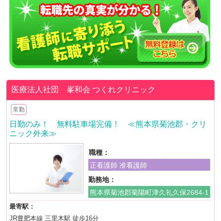
医療法人社団 峯和会
つくれクリニック
常勤
日勤のみ！ 無料駐車場完備！ ≪熊本県菊池郡・クリ
ニック外来≫
職種：
正看護師 准看護師
勤務地：
熊本県菊池郡菊陽町津久礼久保2684-1
最寄駅：
JR豊肥本線 三里木駅 徒歩16分