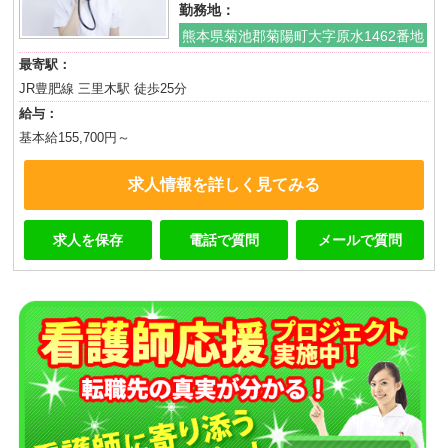
勤務地：
熊本県菊池郡菊陽町大字原水1462番地
最寄駅：
JR豊肥線 三里木駅 徒歩25分
給与：
基本給155,700円～
求人情報を詳しく見てみる
求人を保存
電話で質問
メールで質問