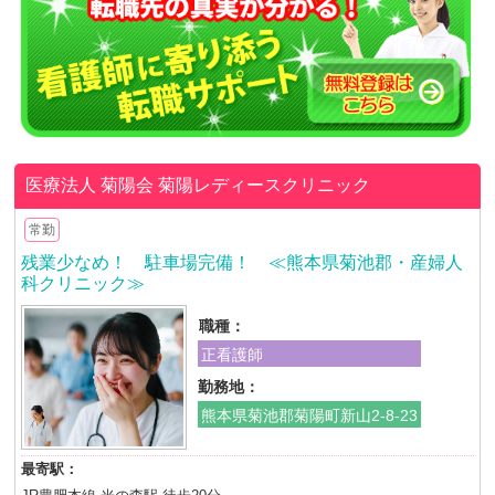
医療法人 菊陽会
菊陽レディースクリニック
常勤
残業少なめ！ 駐車場完備！ ≪熊本県菊池郡・産婦人
科クリニック≫
職種：
正看護師
勤務地：
熊本県菊池郡菊陽町新山2-8-23
最寄駅：