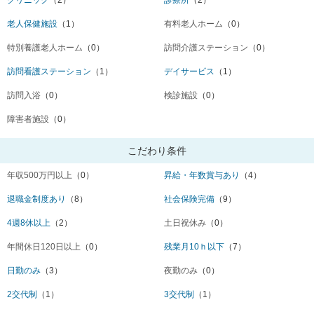
クリニック
（2）
診療所
（2）
老人保健施設
（1）
有料老人ホーム
（0）
特別養護老人ホーム
（0）
訪問介護ステーション
（0）
訪問看護ステーション
（1）
デイサービス
（1）
訪問入浴
（0）
検診施設
（0）
障害者施設
（0）
こだわり条件
年収500万円以上
（0）
昇給・年数賞与あり
（4）
退職金制度あり
（8）
社会保険完備
（9）
4週8休以上
（2）
土日祝休み
（0）
年間休日120日以上
（0）
残業月10ｈ以下
（7）
日勤のみ
（3）
夜勤のみ
（0）
2交代制
（1）
3交代制
（1）