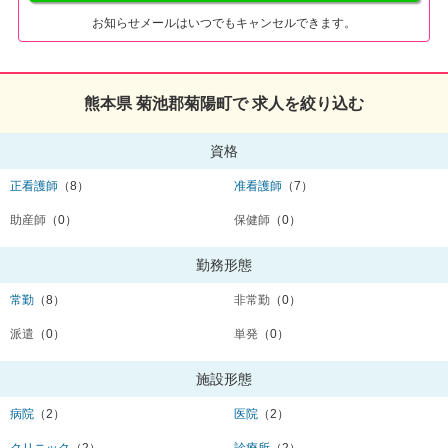
お知らせメールはいつでもキャンセルできます。
熊本県 菊池郡菊陽町で 求人を絞り込む
資格
正看護師
（8）
准看護師
（7）
助産師
（0）
保健師
（0）
勤務形態
常勤
（8）
非常勤
（0）
派遣
（0）
単発
（0）
施設形態
病院
（2）
医院
（2）