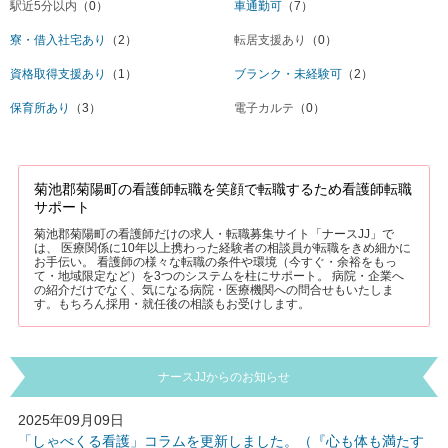
駅近5分以内
（0）
車通勤可
（7）
寮・借入社宅あり
（2）
転居支援あり
（0）
資格取得支援あり
（1）
ブランク・未経験可
（2）
保育所あり
（3）
電子カルテ
（0）
菊池郡菊陽町の看護師転職を笑顔で転職するため看護師転職
サポート
菊池郡菊陽町の看護師だけの求人・転職募集サイト「ナースJJ」で
は、 医療関係に10年以上携わった経験者の相談員が転職をきめ細かに
お手伝い。 看護師の様々な転職の条件や環境（今すぐ・余裕をもっ
て・地域限定など）を3つのシステムを柱にサポート。 病院・企業へ
の紹介だけでなく、気になる病院・医療機関への問合せもいたしま
す。もちろん採用・就任後の相談もお受けします。
ナースJJからのお知らせ
2025年09月09日
「しゃべくる看護」コラムを更新しました。（『心も体も満たす