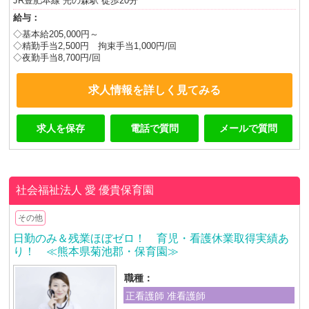
JR豊肥本線 光の森駅 徒歩20分
給与：
◇基本給205,000円～
◇精勤手当2,500円 拘束手当1,000円/回
◇夜勤手当8,700円/回
求人情報を詳しく見てみる
求人を保存
電話で質問
メールで質問
社会福祉法人 愛
優貴保育園
その他
日勤のみ＆残業ほぼゼロ！ 育児・看護休業取得実績あ
り！ ≪熊本県菊池郡・保育園≫
職種：
正看護師 准看護師