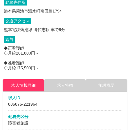
勤務先住所
熊本県菊池市泗水町南田島1794
交通アクセス
熊本電鉄菊池線 御代志駅 車で9分
給与
◆正看護師
◇月給201,800円～
◆准看護師
◇月給175,500円～
求人情報詳細
求人特徴
施設概要
求人ID
885875
-221964
勤務先区分
障害者施設