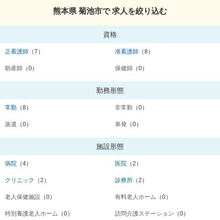
熊本県 菊池市で 求人を絞り込む
資格
正看護師
（7）
准看護師
（8）
助産師
（0）
保健師
（0）
勤務形態
常勤
（8）
非常勤
（0）
派遣
（0）
単発
（0）
施設形態
病院
（4）
医院
（2）
クリニック
（2）
診療所
（2）
老人保健施設
（0）
有料老人ホーム
（0）
特別養護老人ホーム
（0）
訪問介護ステーション
（0）