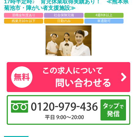
17時半定時♪ 育児休業取得実績あり！ ≪熊本県
菊池市・障がい者支援施設≫
退職金制度あり
社会保険完備
4週8休以上
残業月10ｈ以下
日勤のみ
車通勤可