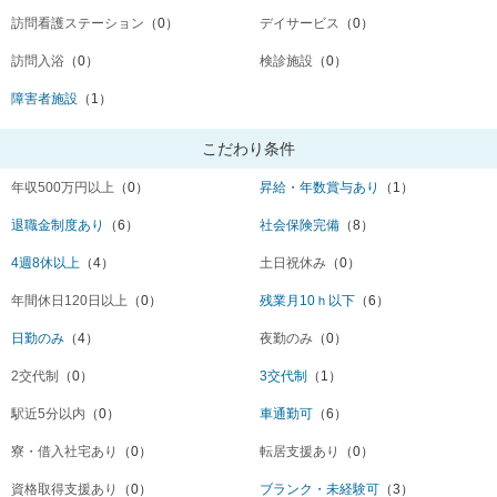
訪問看護ステーション
（0）
デイサービス
（0）
訪問入浴
（0）
検診施設
（0）
障害者施設
（1）
こだわり条件
年収500万円以上
（0）
昇給・年数賞与あり
（1）
退職金制度あり
（6）
社会保険完備
（8）
4週8休以上
（4）
土日祝休み
（0）
年間休日120日以上
（0）
残業月10ｈ以下
（6）
日勤のみ
（4）
夜勤のみ
（0）
2交代制
（0）
3交代制
（1）
駅近5分以内
（0）
車通勤可
（6）
寮・借入社宅あり
（0）
転居支援あり
（0）
資格取得支援あり
（0）
ブランク・未経験可
（3）