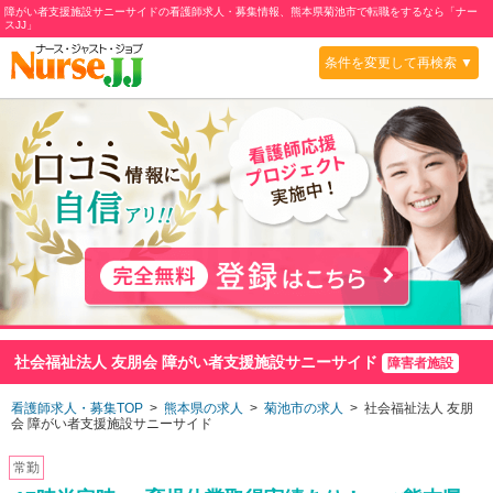
障がい者支援施設サニーサイドの看護師求人・募集情報、熊本県菊池市で転職をするなら「ナー
スJJ」
条件を変更して再検索 ▼
社会福祉法人 友朋会 障がい者支援施設サニーサイド
障害者施設
看護師求人・募集TOP
>
熊本県の求人
>
菊池市の求人
> 社会福祉法人 友朋
会 障がい者支援施設サニーサイド
常勤