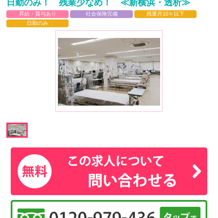
日勤のみ！ 残業少なめ！ ≪新横浜・透析≫
昇給・賞与あり
社会保険完備
残業月10ｈ以下
日勤のみ