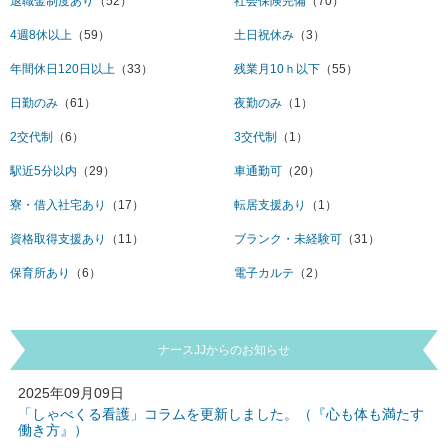
退職金制度あり
（52）
社会保険完備
（70）
4週8休以上
（59）
土日祝休み
（3）
年間休日120日以上
（33）
残業月10ｈ以下
（55）
日勤のみ
（61）
夜勤のみ
（1）
2交代制
（6）
3交代制
（1）
駅近5分以内
（29）
車通勤可
（20）
寮・借入社宅あり
（17）
転居支援あり
（1）
資格取得支援あり
（11）
ブランク・未経験可
（31）
保育所あり
（6）
電子カルテ
（2）
ナースJJからのお知らせ
2025年09月09日
「しゃべくる看護」コラムを更新しました。（『心も体も満たす
働き方』）