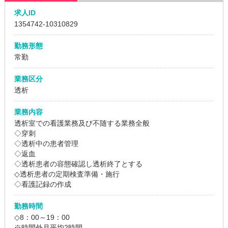
求人ID
1354742
-10310829
勤務形態
常勤
業務区分
透析
業務内容
透析室での看護業務及び不随する業務全般
◇穿刺
◇透析中の患者管理
◇返血
◇透析患者の容態確認し透析終了とする
◇透析患者の定期検査準備・施行
◇看護記録の作成
勤務時間
◇8：00～19：00
※時間外月平均2時間