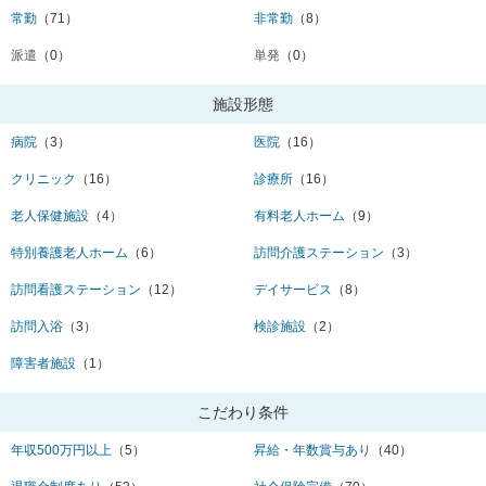
常勤
（71）
非常勤
（8）
派遣
（0）
単発
（0）
施設形態
病院
（3）
医院
（16）
クリニック
（16）
診療所
（16）
老人保健施設
（4）
有料老人ホーム
（9）
特別養護老人ホーム
（6）
訪問介護ステーション
（3）
訪問看護ステーション
（12）
デイサービス
（8）
訪問入浴
（3）
検診施設
（2）
障害者施設
（1）
こだわり条件
年収500万円以上
（5）
昇給・年数賞与あり
（40）