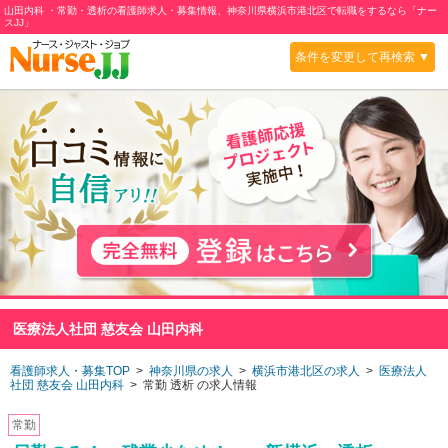
山田内科 ・常勤・透析の看護師求人・募集情報、神奈川県横浜市港北区で転職をするなら「ナー
スJJ」
条件を変更して再検索 ▼
医療法人社団 慈友会 山田内科
看護師求人・募集TOP
>
神奈川県の求人
>
横浜市港北区の求人
>
医療法人
社団 慈友会 山田内科
> 常勤 透析 の求人情報
常勤