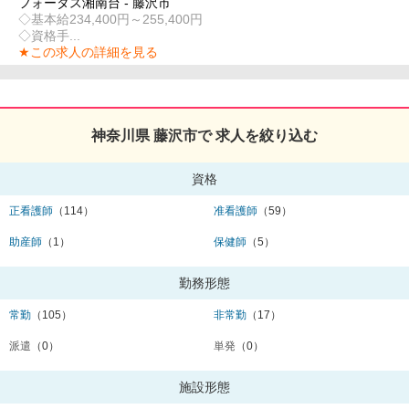
フォータス湘南台 - 藤沢市
◇基本給234,400円～255,400円
◇資格手...
★この求人の詳細を見る
神奈川県 藤沢市で 求人を絞り込む
資格
正看護師
（114）
准看護師
（59）
助産師
（1）
保健師
（5）
勤務形態
常勤
（105）
非常勤
（17）
派遣
（0）
単発
（0）
施設形態