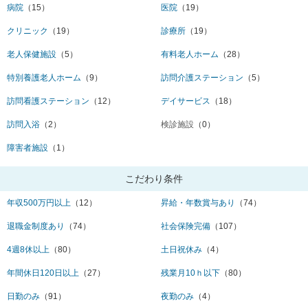
病院
（15）
医院
（19）
クリニック
（19）
診療所
（19）
老人保健施設
（5）
有料老人ホーム
（28）
特別養護老人ホーム
（9）
訪問介護ステーション
（5）
訪問看護ステーション
（12）
デイサービス
（18）
訪問入浴
（2）
検診施設
（0）
障害者施設
（1）
こだわり条件
年収500万円以上
（12）
昇給・年数賞与あり
（74）
退職金制度あり
（74）
社会保険完備
（107）
4週8休以上
（80）
土日祝休み
（4）
年間休日120日以上
（27）
残業月10ｈ以下
（80）
日勤のみ
（91）
夜勤のみ
（4）