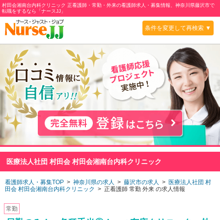
村田会湘南台内科クリニック 正看護師・常勤・外来の看護師求人・募集情報、神奈川県藤沢市で
転職をするなら「ナースJJ」
条件を変更して再検索 ▼
医療法人社団 村田会 村田会湘南台内科クリニック
看護師求人・募集TOP
>
神奈川県の求人
>
藤沢市の求人
>
医療法人社団 村
田会 村田会湘南台内科クリニック
> 正看護師 常勤 外来 の求人情報
常勤