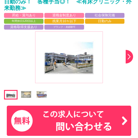
日勤のみ！ 各種手当◎！ ≪有床クリニック・外
来勤務≫
昇給・賞与あり
退職金制度あり
社会保険完備
残業月10ｈ以下
日勤のみ
年間休日120日以上
資格取得支援あり
ブランク・未経験可