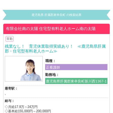
鹿児島県 肝属郡東串良町 の検索結果
有限会社南の太陽
住宅型有料老人ホーム南の太陽
常勤
残業なし！ 育児休業取得実績あり！ ≪鹿児島県肝属
郡・住宅型有料老人ホーム≫
職種：
正看護師
勤務地：
鹿児島県肝属郡東串良町新川西1367-1
最寄駅：
-
給与：
◇月給17.9万～24万円
◇基本給155,000円～200,000円