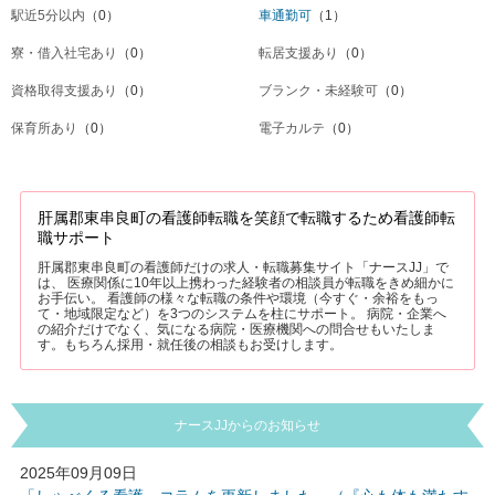
駅近5分以内
（0）
車通勤可
（1）
寮・借入社宅あり
（0）
転居支援あり
（0）
資格取得支援あり
（0）
ブランク・未経験可
（0）
保育所あり
（0）
電子カルテ
（0）
肝属郡東串良町の看護師転職を笑顔で転職するため看護師転
職サポート
肝属郡東串良町の看護師だけの求人・転職募集サイト「ナースJJ」で
は、 医療関係に10年以上携わった経験者の相談員が転職をきめ細かに
お手伝い。 看護師の様々な転職の条件や環境（今すぐ・余裕をもっ
て・地域限定など）を3つのシステムを柱にサポート。 病院・企業へ
の紹介だけでなく、気になる病院・医療機関への問合せもいたしま
す。もちろん採用・就任後の相談もお受けします。
ナースJJからのお知らせ
2025年09月09日