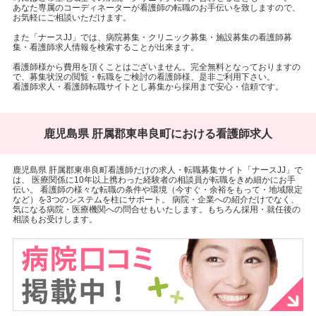
あなた専属のコーディネーターが看護師の転職のお手伝いを致しますので、
お気軽にご相談いただけます。
また「ナースJJ」では、病院募集・クリニック募集・施設募集の看護師募
集・看護師求人情報を検索することが出来ます。
看護師様から費用を頂くことはございません。完全無料となっておりますの
で、募集状況の閲覧・転職をご検討の看護師様、是非ご利用下さい。
看護師求人・看護師転職サイトとし募集から採用まで安心・信頼です。
鹿児島県 肝属郡東串良町における看護師求人
鹿児島県 肝属郡東串良町看護師だけの求人・転職募集サイト「ナースJJ」で
は、 医療関係に10年以上携わった経験者の相談員が転職をきめ細かにお手
伝い。 看護師の様々な転職の条件や環境（今すぐ・余裕をもって・地域限定
など）を3つのシステムを柱にサポート。 病院・企業への紹介だけでなく、
気になる病院・医療機関への問合せもいたします。もちろん採用・就任後の
相談もお受けします。