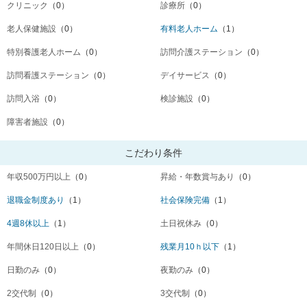
クリニック
（0）
診療所
（0）
老人保健施設
（0）
有料老人ホーム
（1）
特別養護老人ホーム
（0）
訪問介護ステーション
（0）
訪問看護ステーション
（0）
デイサービス
（0）
訪問入浴
（0）
検診施設
（0）
障害者施設
（0）
こだわり条件
年収500万円以上
（0）
昇給・年数賞与あり
（0）
退職金制度あり
（1）
社会保険完備
（1）
4週8休以上
（1）
土日祝休み
（0）
年間休日120日以上
（0）
残業月10ｈ以下
（1）
日勤のみ
（0）
夜勤のみ
（0）
2交代制
（0）
3交代制
（0）