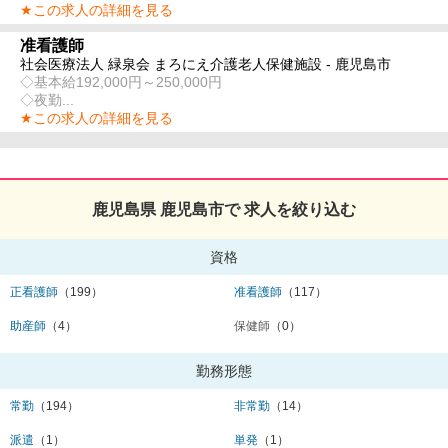
★この求人の詳細を見る
准看護師
社会医療法人 緑泉会 まろにえ介護老人保健施設 - 鹿児島市
◇基本給192,000円～250,000円
◇夜勤...
★この求人の詳細を見る
鹿児島県 鹿児島市で 求人を絞り込む
資格
正看護師
（199）
准看護師
（117）
助産師
（4）
保健師
（0）
勤務形態
常勤
（194）
非常勤
（14）
派遣
（1）
単発
（1）