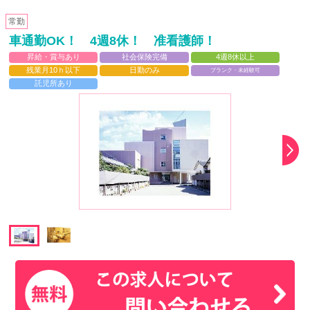
常勤
車通勤OK！ 4週8休！ 准看護師！
昇給・賞与あり
社会保険完備
4週8休以上
残業月10ｈ以下
日勤のみ
ブランク・未経験可
託児所あり