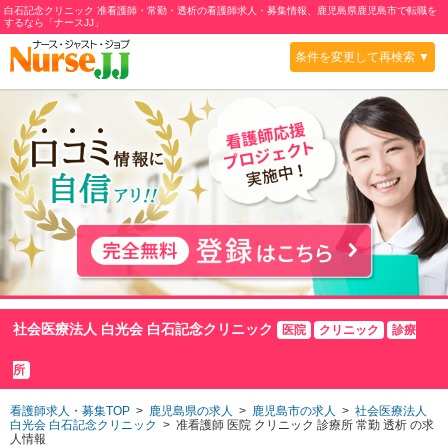
白石記念クリニック 准看護師・常勤・透析の看護師求人・募集情報、鹿児島県鹿児島市で転職を
するなら「ナースJJ」
条件を変更して再検索 ▼
社会医療法人 白光会 白石記念クリニック
医院
クリニック
診療
所
看護師求人・募集TOP
>
鹿児島県の求人
>
鹿児島市の求人
>
社会医療法人
白光会 白石記念クリニック
> 准看護師 医院 クリニック 診療所 常勤 透析 の求
人情報