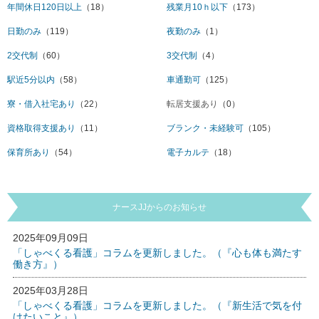
年間休日120日以上
（18）
残業月10ｈ以下
（173）
日勤のみ
（119）
夜勤のみ
（1）
2交代制
（60）
3交代制
（4）
駅近5分以内
（58）
車通勤可
（125）
寮・借入社宅あり
（22）
転居支援あり
（0）
資格取得支援あり
（11）
ブランク・未経験可
（105）
保育所あり
（54）
電子カルテ
（18）
ナースJJからのお知らせ
2025年09月09日
「しゃべくる看護」コラムを更新しました。（『心も体も満たす
働き方』）
2025年03月28日
「しゃべくる看護」コラムを更新しました。（『新生活で気を付
けたいこと』）