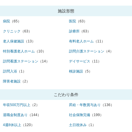
施設形態
病院
（65）
医院
（63）
クリニック
（63）
診療所
（63）
老人保健施設
（13）
有料老人ホーム
（11）
特別養護老人ホーム
（10）
訪問介護ステーション
（4）
訪問看護ステーション
（14）
デイサービス
（11）
訪問入浴
（1）
検診施設
（5）
障害者施設
（2）
こだわり条件
年収500万円以上
（2）
昇給・年数賞与あり
（136）
退職金制度あり
（144）
社会保険完備
（199）
4週8休以上
（120）
土日祝休み
（1）