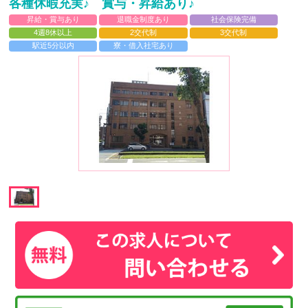
各種休暇充実♪ 賞与・昇給あり♪
昇給・賞与あり
退職金制度あり
社会保険完備
4週8休以上
2交代制
3交代制
駅近5分以内
寮・借入社宅あり