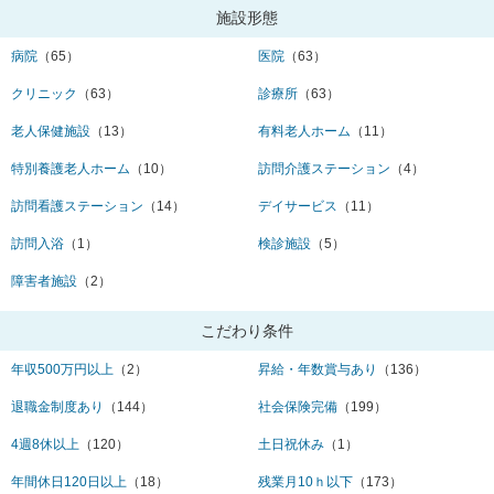
施設形態
病院
（65）
医院
（63）
クリニック
（63）
診療所
（63）
老人保健施設
（13）
有料老人ホーム
（11）
特別養護老人ホーム
（10）
訪問介護ステーション
（4）
訪問看護ステーション
（14）
デイサービス
（11）
訪問入浴
（1）
検診施設
（5）
障害者施設
（2）
こだわり条件
年収500万円以上
（2）
昇給・年数賞与あり
（136）
退職金制度あり
（144）
社会保険完備
（199）
4週8休以上
（120）
土日祝休み
（1）
年間休日120日以上
（18）
残業月10ｈ以下
（173）