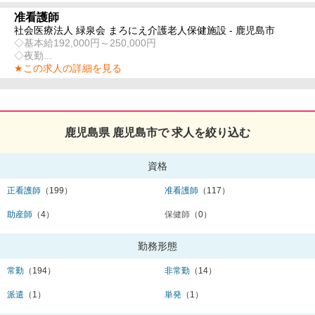
准看護師
社会医療法人 緑泉会 まろにえ介護老人保健施設 - 鹿児島市
◇基本給192,000円～250,000円
◇夜勤...
★この求人の詳細を見る
鹿児島県 鹿児島市で 求人を絞り込む
資格
正看護師
（199）
准看護師
（117）
助産師
（4）
保健師
（0）
勤務形態
常勤
（194）
非常勤
（14）
派遣
（1）
単発
（1）