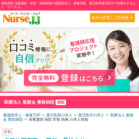
豊島病院 准看護師・常勤・病棟勤務の看護師求人・募集情報、鹿児島県鹿児島市で転職をするな
ら「ナースJJ」
条件を変更して再検索 ▼
医療法人 敬親会 豊島病院
病院
看護師求人・募集TOP
>
鹿児島県の求人
>
鹿児島市の求人
>
医療法人 敬親
会 豊島病院
> 准看護師 病院 常勤 病棟 の求人情報
常勤