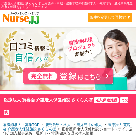
介護老人保健施設さくらんぼ 正看護師・常勤・健康管理の看護師求人・募集情報、鹿児島県鹿児
島市で転職をするなら「ナースJJ」
条件を変更して再検索 ▼
医療法人 寛容会 介護老人保健施設 さくらんぼ
老人保健施設
その
他
看護師求人・募集TOP
>
鹿児島県の求人
>
鹿児島市の求人
>
医療法人 寛容
会 介護老人保健施設 さくらんぼ
> 正看護師 老人保健施設
ショートステイ、居
宅介護支援事業所、通所リハ
常勤 健康管理 の求人情報