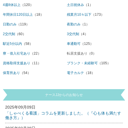
4週8休以上
（120）
土日祝休み
（1）
年間休日120日以上
（18）
残業月10ｈ以下
（173）
日勤のみ
（119）
夜勤のみ
（1）
2交代制
（60）
3交代制
（4）
駅近5分以内
（58）
車通勤可
（125）
寮・借入社宅あり
（22）
転居支援あり
（0）
資格取得支援あり
（11）
ブランク・未経験可
（105）
保育所あり
（54）
電子カルテ
（18）
ナースJJからのお知らせ
2025年09月09日
「しゃべくる看護」コラムを更新しました。（『心も体も満たす
働き方』）