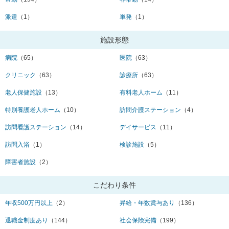
派遣
（1）
単発
（1）
施設形態
病院
（65）
医院
（63）
クリニック
（63）
診療所
（63）
老人保健施設
（13）
有料老人ホーム
（11）
特別養護老人ホーム
（10）
訪問介護ステーション
（4）
訪問看護ステーション
（14）
デイサービス
（11）
訪問入浴
（1）
検診施設
（5）
障害者施設
（2）
こだわり条件
年収500万円以上
（2）
昇給・年数賞与あり
（136）
退職金制度あり
（144）
社会保険完備
（199）