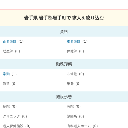
岩手県 岩手郡岩手町で 求人を絞り込む
資格
正看護師
（1）
准看護師
（1）
助産師
（0）
保健師
（0）
勤務形態
常勤
（1）
非常勤
（0）
派遣
（0）
単発
（0）
施設形態
病院
（0）
医院
（0）
クリニック
（0）
診療所
（0）
老人保健施設
（0）
有料老人ホーム
（0）