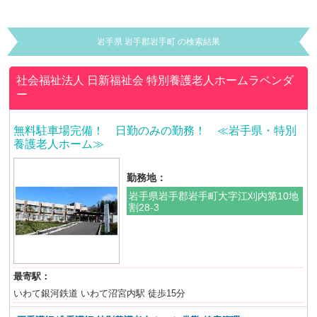
岩手県 岩手郡岩手町 の検索結果
社会福祉法人 日新福祉会
特別養護老人ホームラベンダ
ー
無料駐車場完備！ 日勤のみの勤務！ ≪岩手県・特別
養護老人ホーム≫
勤務地：
岩手県岩手郡岩手町大字江刈内第10地
割28-3
最寄駅：
いわて銀河鉄道 いわて沼宮内駅 徒歩15分