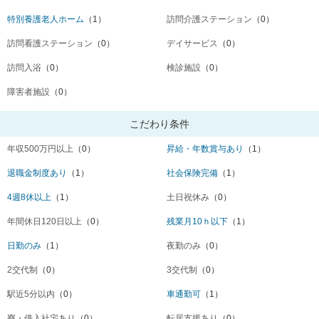
特別養護老人ホーム
（1）
訪問介護ステーション
（0）
訪問看護ステーション
（0）
デイサービス
（0）
訪問入浴
（0）
検診施設
（0）
障害者施設
（0）
こだわり条件
年収500万円以上
（0）
昇給・年数賞与あり
（1）
退職金制度あり
（1）
社会保険完備
（1）
4週8休以上
（1）
土日祝休み
（0）
年間休日120日以上
（0）
残業月10ｈ以下
（1）
日勤のみ
（1）
夜勤のみ
（0）
2交代制
（0）
3交代制
（0）
駅近5分以内
（0）
車通勤可
（1）
寮・借入社宅あり
（0）
転居支援あり
（0）