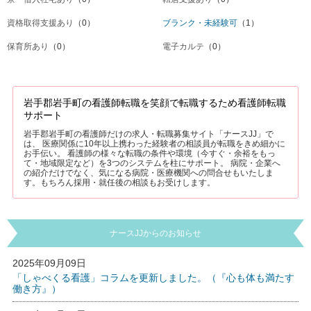
資格取得支援あり
（0）
ブランク・未経験可
（1）
保育所あり
（0）
電子カルテ
（0）
岩手郡岩手町の看護師転職を笑顔で転職するため看護師転職
サポート
岩手郡岩手町の看護師だけの求人・転職募集サイト「ナースJJ」で
は、 医療関係に10年以上携わった経験者の相談員が転職をきめ細かに
お手伝い。 看護師の様々な転職の条件や環境（今すぐ・余裕をもっ
て・地域限定など）を3つのシステムを柱にサポート。 病院・企業へ
の紹介だけでなく、気になる病院・医療機関への問合せもいたしま
す。もちろん採用・就任後の相談もお受けします。
ナースJJからのお知らせ
2025年09月09日
「しゃべくる看護」コラムを更新しました。（『心も体も満たす
働き方』）