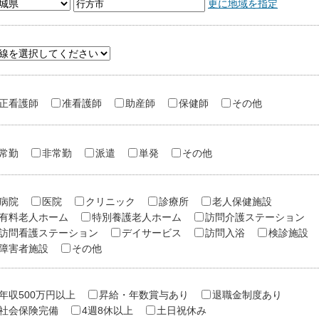
更に地域を指定
正看護師
准看護師
助産師
保健師
その他
常勤
非常勤
派遣
単発
その他
病院
医院
クリニック
診療所
老人保健施設
有料老人ホーム
特別養護老人ホーム
訪問介護ステーション
訪問看護ステーション
デイサービス
訪問入浴
検診施設
障害者施設
その他
年収500万円以上
昇給・年数賞与あり
退職金制度あり
社会保険完備
4週8休以上
土日祝休み