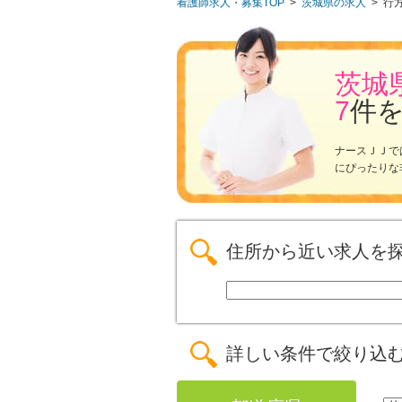
看護師求人・募集TOP
>
茨城県の求人
>
行
茨城
7
件
ナースＪＪで
にぴったりな
住所から近い求人を
詳しい条件で絞り込