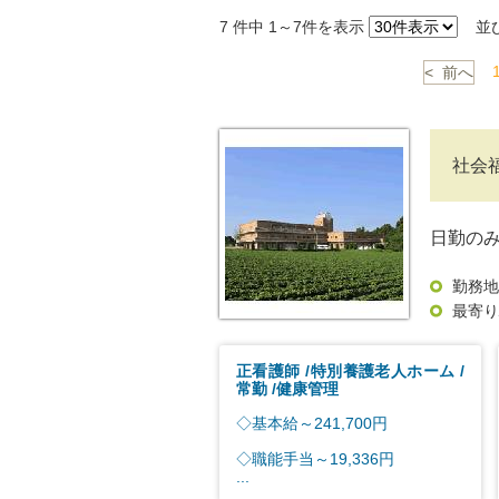
7
件中 1～7件を表示
並
< 前へ
社会
日勤の
勤務地
最寄り
正看護師
特別養護老人ホーム
常勤
健康管理
◇基本給～241,700円
◇職能手当～19,336円
...