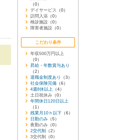
（0）
デイサービス
（0）
訪問入浴
（0）
検診施設
（0）
障害者施設
（0）
こだわり条件
年収500万円以上
（0）
昇給・年数賞与あり
（2）
退職金制度あり
（3）
社会保険完備
（6）
4週8休以上
（4）
土日祝休み
（0）
年間休日120日以上
（1）
残業月10ｈ以下
（6）
日勤のみ
（5）
夜勤のみ
（0）
2交代制
（2）
3交代制
（0）