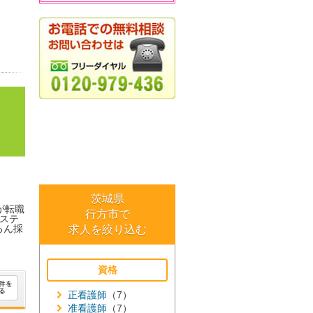
茨城県
が転職
行方市で
ステ
ろん採
求人を絞り込む
資格
正看護師
（7）
准看護師
（7）