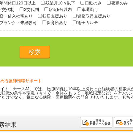
年間休日120日以上
残業月10ｈ以下
日勤のみ
夜勤のみ
2交代制
3交代制
駅近5分以内
車通勤可
寮・借入社宅あり
転居支援あり
資格取得支援あり
ブランク・未経験可
保育所あり
電子カルテ
ため看護師転職サポート
イト「ナースJJ」では、 医療関係に10年以上携わった経験者の相談員
な転職の条件や環境（今すぐ・余裕をもって・地域限定など）を3つのシ
介だけでなく、気になる病院・医療機関への問合せもいたします。もち
索結果