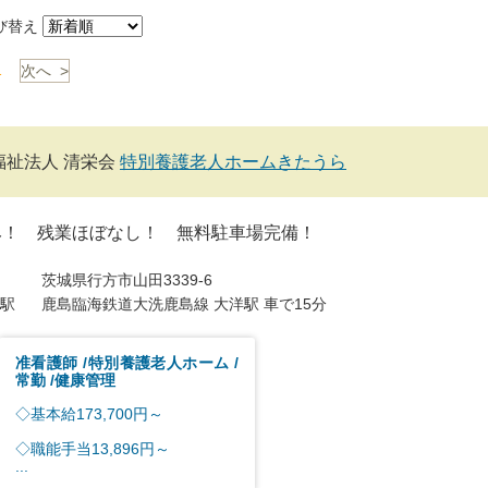
び替え
1
次へ >
福祉法人 清栄会
特別養護老人ホームきたうら
み！ 残業ほぼなし！ 無料駐車場完備！
茨城県行方市山田3339-6
駅
鹿島臨海鉄道大洗鹿島線 大洋駅 車で15分
准看護師
特別養護老人ホーム
常勤
健康管理
◇基本給173,700円～
◇職能手当13,896円～
...