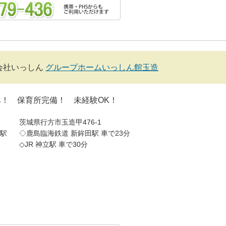
会社いっしん
グループホームいっしん館玉造
み！ 保育所完備！ 未経験OK！
茨城県行方市玉造甲476-1
駅
◇鹿島臨海鉄道 新鉾田駅 車で23分
◇JR 神立駅 車で30分