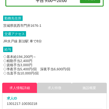
勤務先住所
茨城県筑西市門井1676-1
交通アクセス
JR水戸線 新治駅 車で8分
給与
◇基本給194,200円～
◇精勤手当2,400円
◇資格手当3,000円
◇準夜手当5,400円/回 深夜手当6,600円/回
◇当直手当10,000円/回
求人情報詳細
求人特徴
施設概要
求人ID
1301217
-10030218