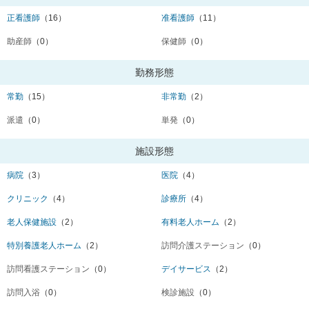
正看護師
（16）
准看護師
（11）
助産師
（0）
保健師
（0）
勤務形態
常勤
（15）
非常勤
（2）
派遣
（0）
単発
（0）
施設形態
病院
（3）
医院
（4）
クリニック
（4）
診療所
（4）
老人保健施設
（2）
有料老人ホーム
（2）
特別養護老人ホーム
（2）
訪問介護ステーション
（0）
訪問看護ステーション
（0）
デイサービス
（2）
訪問入浴
（0）
検診施設
（0）