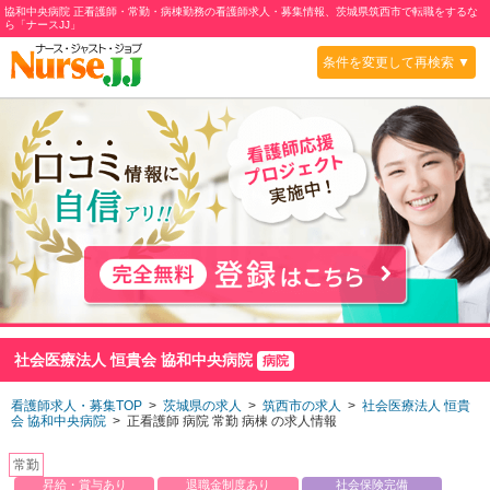
協和中央病院 正看護師・常勤・病棟勤務の看護師求人・募集情報、茨城県筑西市で転職をするな
ら「ナースJJ」
条件を変更して再検索 ▼
社会医療法人 恒貴会 協和中央病院
病院
看護師求人・募集TOP
>
茨城県の求人
>
筑西市の求人
>
社会医療法人 恒貴
会 協和中央病院
> 正看護師 病院 常勤 病棟 の求人情報
常勤
昇給・賞与あり
退職金制度あり
社会保険完備