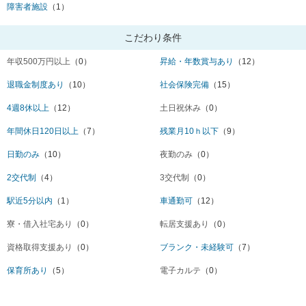
障害者施設
（1）
こだわり条件
年収500万円以上
（0）
昇給・年数賞与あり
（12）
退職金制度あり
（10）
社会保険完備
（15）
4週8休以上
（12）
土日祝休み
（0）
年間休日120日以上
（7）
残業月10ｈ以下
（9）
日勤のみ
（10）
夜勤のみ
（0）
2交代制
（4）
3交代制
（0）
駅近5分以内
（1）
車通勤可
（12）
寮・借入社宅あり
（0）
転居支援あり
（0）
資格取得支援あり
（0）
ブランク・未経験可
（7）
保育所あり
（5）
電子カルテ
（0）