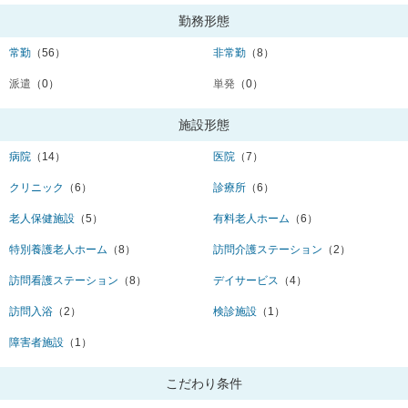
勤務形態
常勤
（56）
非常勤
（8）
派遣
（0）
単発
（0）
施設形態
病院
（14）
医院
（7）
クリニック
（6）
診療所
（6）
老人保健施設
（5）
有料老人ホーム
（6）
特別養護老人ホーム
（8）
訪問介護ステーション
（2）
訪問看護ステーション
（8）
デイサービス
（4）
訪問入浴
（2）
検診施設
（1）
障害者施設
（1）
こだわり条件