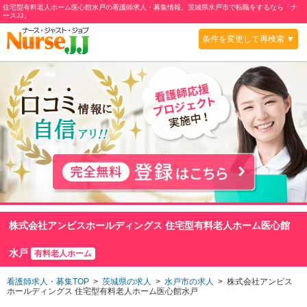
住宅型有料老人ホーム医心館水戸の看護師求人・募集情報、茨城県水戸市で転職をするなら「ナ
ースJJ」
条件を変更して再検索 ▼
株式会社アンビスホールディングス 住宅型有料老人ホーム医心館
水戸
有料老人ホーム
看護師求人・募集TOP
>
茨城県の求人
>
水戸市の求人
> 株式会社アンビス
ホールディングス 住宅型有料老人ホーム医心館水戸