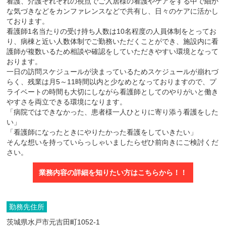
看護、介護それぞれの視点でご入居様の看護やケアをする中で細か
な気づきなどをカンファレンスなどで共有し、日々のケアに活かし
ております。
看護師1名当たりの受け持ち人数は10名程度の人員体制をとってお
り、病棟と近い人数体制でご勤務いただくことができ、施設内に看
護師が複数いるため相談や確認をしていただきやすい環境となって
おります。
一日の訪問スケジュールが決まっているためスケジュールが崩れづ
らく、残業は月5～11時間以内と少なめとなっておりますので、プ
ライベートの時間も大切にしながら看護師としてのやりがいと働き
やすさを両立できる環境になります。
「病院ではできなかった、患者様一人ひとりに寄り添う看護をした
い」
「看護師になったときにやりたかった看護をしていきたい」
そんな想いを持っていらっしゃいましたらぜひ前向きにご検討くだ
さい。
業務内容の詳細を知りたい方はこちらから！！
勤務先住所
茨城県水戸市元吉田町1052-1