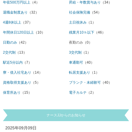
年収500万円以上
（4）
昇給・年数賞与あり
（34）
退職金制度あり
（32）
社会保険完備
（54）
4週8休以上
（37）
土日祝休み
（1）
年間休日120日以上
（10）
残業月10ｈ以下
（46）
日勤のみ
（42）
夜勤のみ
（0）
2交代制
（13）
3交代制
（1）
駅近5分以内
（7）
車通勤可
（40）
寮・借入社宅あり
（14）
転居支援あり
（1）
資格取得支援あり
（5）
ブランク・未経験可
（40）
保育所あり
（15）
電子カルテ
（2）
ナースJJからのお知らせ
2025年09月09日