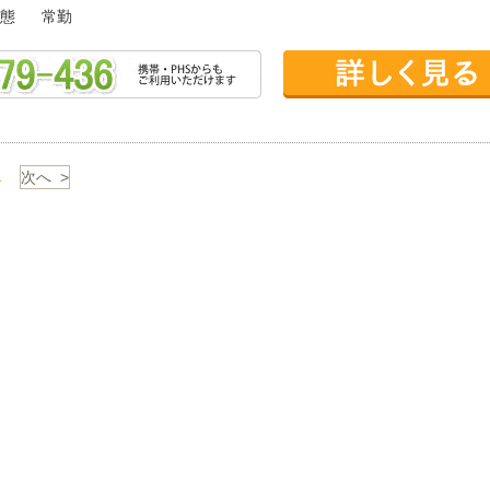
態
常勤
1
次へ >