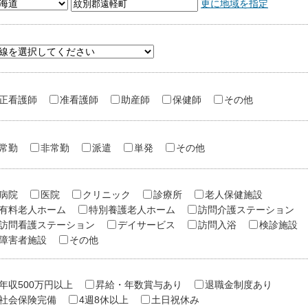
更に地域を指定
正看護師
准看護師
助産師
保健師
その他
常勤
非常勤
派遣
単発
その他
病院
医院
クリニック
診療所
老人保健施設
有料老人ホーム
特別養護老人ホーム
訪問介護ステーション
訪問看護ステーション
デイサービス
訪問入浴
検診施設
障害者施設
その他
年収500万円以上
昇給・年数賞与あり
退職金制度あり
社会保険完備
4週8休以上
土日祝休み