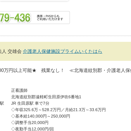
法人 交雄会
介護老人保健施設プライムいくたはら
00万円以上可能★ 残業なし！ ≪北海道紋別郡・介護老人保
正看護師
北海道紋別郡遠軽町生田原伊吹6番地1
駅
JR 生田原駅 車で7分
◇年収325.6万～528.2万円／月給21.3万～33.6万円
◇基本給140,000円～250,000円
◇調整手当20,000円
◇夜勤手当12,000円/回