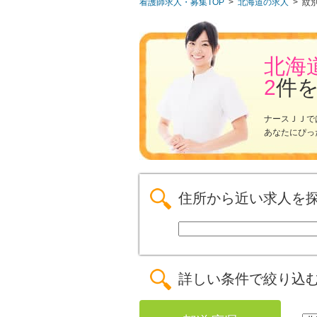
看護師求人・募集TOP
>
北海道の求人
>
紋
北海
2
件
ナースＪＪで
あなたにぴっ
住所から近い求人を
詳しい条件で絞り込