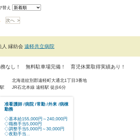
び替え
1
次へ >
法人 縁紡会
遠軽共立病院
勤務なし！ 無料駐車場完備！ 育児休業取得実績あり！
北海道紋別郡遠軽町大通北1丁目3番地
駅
JR石北本線 遠軽駅 徒歩6分
准看護師
病院
常勤
外来
病棟
勤務
◇基本給155,000円～240,000円
◇職務手当5,000円
◇調整手当5,000円～30,000円
◇夜勤手当...