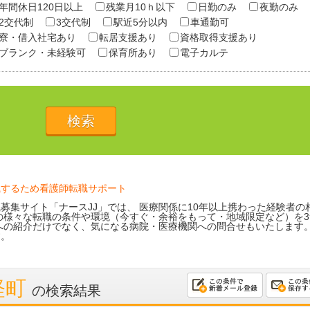
年間休日120日以上
残業月10ｈ以下
日勤のみ
夜勤のみ
2交代制
3交代制
駅近5分以内
車通勤可
寮・借入社宅あり
転居支援あり
資格取得支援あり
ブランク・未経験可
保育所あり
電子カルテ
職するため看護師転職サポート
募集サイト「ナースJJ」では、 医療関係に10年以上携わった経験者の
の様々な転職の条件や環境（今すぐ・余裕をもって・地域限定など）を3
への紹介だけでなく、気になる病院・医療機関への問合せもいたします
す。
軽町
の検索結果