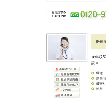
医療
★年収5
設≫
職種
勤務地
最寄り
給与