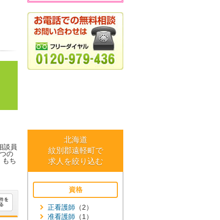
北海道
相談員
紋別郡遠軽町で
つの
。もち
求人を絞り込む
資格
正看護師
（2）
准看護師
（1）