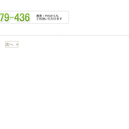
1
次へ >