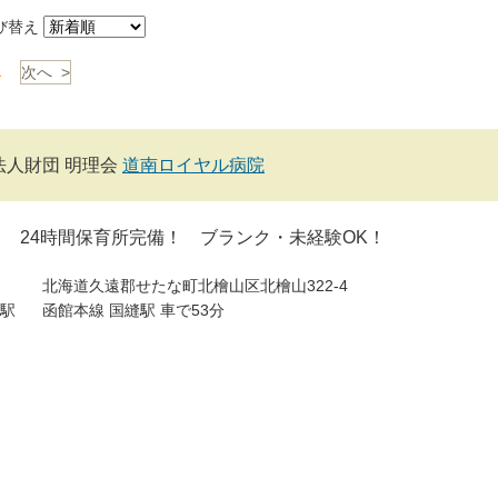
び替え
1
次へ >
法人財団 明理会
道南ロイヤル病院
 24時間保育所完備！ ブランク・未経験OK！
北海道久遠郡せたな町北檜山区北檜山322-4
駅
函館本線 国縫駅 車で53分