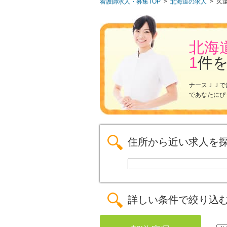
看護師求人・募集TOP
>
北海道の求人
>
久
北海
1
件
ナースＪＪで
であなたにぴ
住所から近い求人を
詳しい条件で絞り込