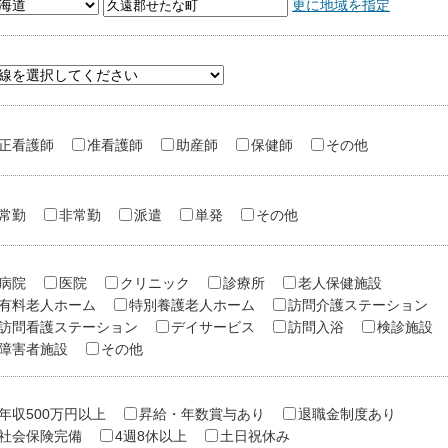
更に地域を指定
正看護師
准看護師
助産師
保健師
その他
常勤
非常勤
派遣
単発
その他
病院
医院
クリニック
診療所
老人保健施設
有料老人ホーム
特別養護老人ホーム
訪問介護ステーション
訪問看護ステーション
デイサービス
訪問入浴
検診施設
障害者施設
その他
年収500万円以上
昇給・年数賞与あり
退職金制度あり
社会保険完備
4週8休以上
土日祝休み