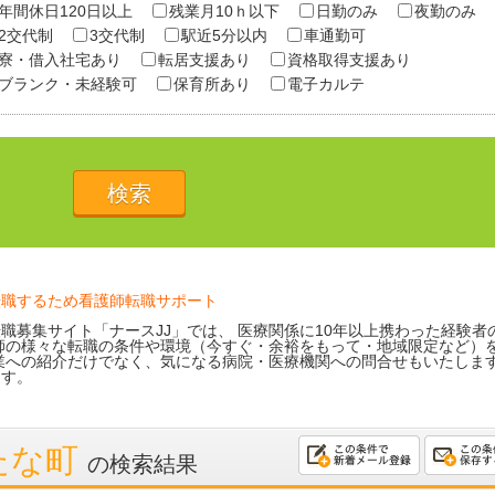
年間休日120日以上
残業月10ｈ以下
日勤のみ
夜勤のみ
2交代制
3交代制
駅近5分以内
車通勤可
寮・借入社宅あり
転居支援あり
資格取得支援あり
ブランク・未経験可
保育所あり
電子カルテ
転職するため看護師転職サポート
職募集サイト「ナースJJ」では、 医療関係に10年以上携わった経験者
師の様々な転職の条件や環境（今すぐ・余裕をもって・地域限定など）を
業への紹介だけでなく、気になる病院・医療機関への問合せもいたしま
ます。
たな町
の検索結果