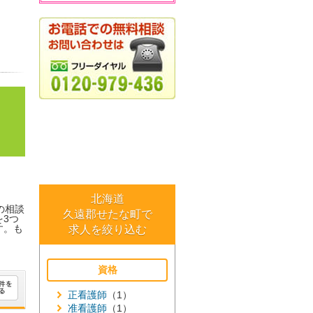
北海道
の相談
久遠郡せたな町で
3つ
す。も
求人を絞り込む
資格
正看護師
（1）
准看護師
（1）