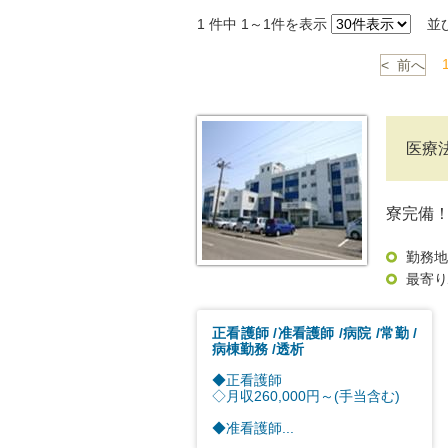
1
件中 1～1件を表示
並
< 前へ
医療
寮完備！
勤務地
最寄り
正看護師
准看護師
病院
常勤
病棟勤務
透析
◆正看護師
◇月収260,000円～(手当含む)
◆准看護師...