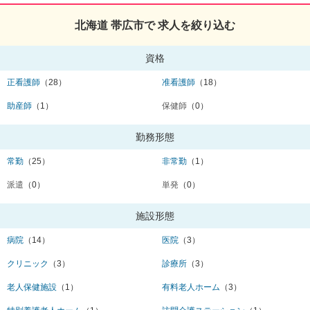
北海道 帯広市で 求人を絞り込む
資格
正看護師
（28）
准看護師
（18）
助産師
（1）
保健師
（0）
勤務形態
常勤
（25）
非常勤
（1）
派遣
（0）
単発
（0）
施設形態
病院
（14）
医院
（3）
クリニック
（3）
診療所
（3）
老人保健施設
（1）
有料老人ホーム
（3）