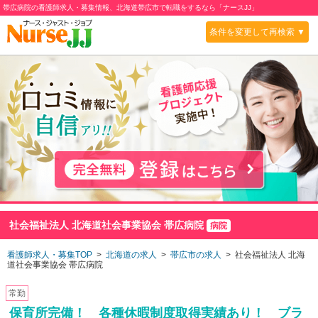
帯広病院の看護師求人・募集情報、北海道帯広市で転職をするなら「ナースJJ」
条件を変更して再検索 ▼
社会福祉法人 北海道社会事業協会 帯広病院
病院
看護師求人・募集TOP
>
北海道の求人
>
帯広市の求人
> 社会福祉法人 北海
道社会事業協会 帯広病院
常勤
保育所完備！ 各種休暇制度取得実績あり！ ブラ