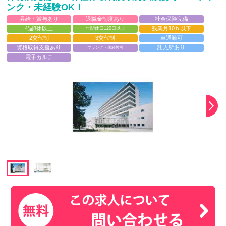
ンク・未経験OK！
昇給・賞与あり
退職金制度あり
社会保険完備
4週8休以上
残業月10ｈ以下
年間休日120日以上
2交代制
3交代制
車通勤可
資格取得支援あり
託児所あり
ブランク・未経験可
電子カルテ