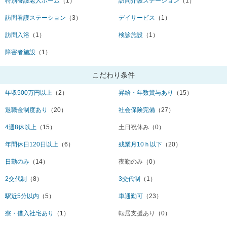
特別養護老人ホーム
（1）
訪問介護ステーション
（1）
訪問看護ステーション
（3）
デイサービス
（1）
訪問入浴
（1）
検診施設
（1）
障害者施設
（1）
こだわり条件
年収500万円以上
（2）
昇給・年数賞与あり
（15）
退職金制度あり
（20）
社会保険完備
（27）
4週8休以上
（15）
土日祝休み
（0）
年間休日120日以上
（6）
残業月10ｈ以下
（20）
日勤のみ
（14）
夜勤のみ
（0）
2交代制
（8）
3交代制
（1）
駅近5分以内
（5）
車通勤可
（23）
寮・借入社宅あり
（1）
転居支援あり
（0）