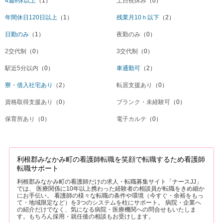
4週8休以上
（1）
土日祝休み
（0）
年間休日120日以上
（1）
残業月10ｈ以下
（2）
日勤のみ
（1）
夜勤のみ
（0）
2交代制
（0）
3交代制
（0）
駅近5分以内
（0）
車通勤可
（2）
寮・借入社宅あり
（2）
転居支援あり
（0）
資格取得支援あり
（0）
ブランク・未経験可
（0）
保育所あり
（0）
電子カルテ
（0）
利根郡みなかみ町の看護師転職を笑顔で転職するため看護師
転職サポート
利根郡みなかみ町の看護師だけの求人・転職募集サイト「ナースJJ」
では、 医療関係に10年以上携わった経験者の相談員が転職をきめ細か
にお手伝い。 看護師の様々な転職の条件や環境（今すぐ・余裕をもっ
て・地域限定など）を3つのシステムを柱にサポート。 病院・企業へ
の紹介だけでなく、気になる病院・医療機関への問合せもいたしま
す。もちろん採用・就任後の相談もお受けします。