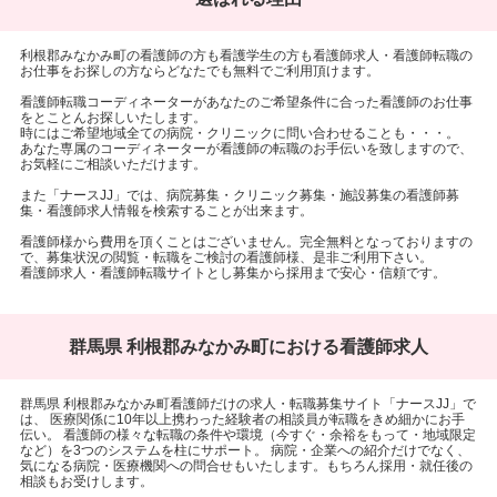
利根郡みなかみ町の看護師の方も看護学生の方も看護師求人・看護師転職の
お仕事をお探しの方ならどなたでも無料でご利用頂けます。
看護師転職コーディネーターがあなたのご希望条件に合った看護師のお仕事
をとことんお探しいたします。
時にはご希望地域全ての病院・クリニックに問い合わせることも・・・。
あなた専属のコーディネーターが看護師の転職のお手伝いを致しますので、
お気軽にご相談いただけます。
また「ナースJJ」では、病院募集・クリニック募集・施設募集の看護師募
集・看護師求人情報を検索することが出来ます。
看護師様から費用を頂くことはございません。完全無料となっておりますの
で、募集状況の閲覧・転職をご検討の看護師様、是非ご利用下さい。
看護師求人・看護師転職サイトとし募集から採用まで安心・信頼です。
群馬県 利根郡みなかみ町における看護師求人
群馬県 利根郡みなかみ町看護師だけの求人・転職募集サイト「ナースJJ」で
は、 医療関係に10年以上携わった経験者の相談員が転職をきめ細かにお手
伝い。 看護師の様々な転職の条件や環境（今すぐ・余裕をもって・地域限定
など）を3つのシステムを柱にサポート。 病院・企業への紹介だけでなく、
気になる病院・医療機関への問合せもいたします。もちろん採用・就任後の
相談もお受けします。