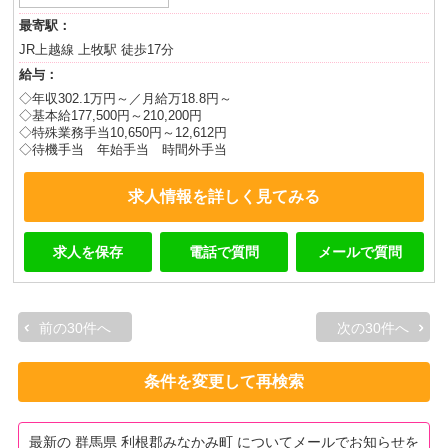
最寄駅：
JR上越線 上牧駅 徒歩17分
給与：
◇年収302.1万円～／月給万18.8円～
◇基本給177,500円～210,200円
◇特殊業務手当10,650円～12,612円
◇待機手当 年始手当 時間外手当
求人情報を詳しく見てみる
求人を保存
電話で質問
メールで質問
前の30件へ
次の30件へ
条件を変更して再検索
最新の 群馬県 利根郡みなかみ町 についてメールでお知らせを