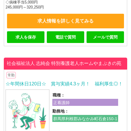
◇病棟手当5,000円
245,000円～320,250円
求人情報を詳しく見てみる
求人を保存
電話で質問
メールで質問
社会福祉法人 志純会
特別養護老人ホームやまぶきの苑
常勤
☆年間休日120日☆ 賞与実績4.3ヶ月！ 福利厚生◎！
職種：
正看護師
勤務地：
群馬県利根郡みなかみ町石倉150-1