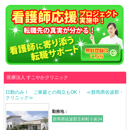
医療法人
すこやかクリニック
日勤のみ！ ご家庭との両立もOK！ ≪群馬県佐波郡・
クリニック≫
勤務地：
群馬県佐波郡玉村町小泉34