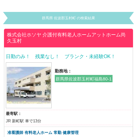
群馬県 佐波郡玉村町 の検索結果
株式会社ホソヤ
介護付有料老人ホームアットホーム尚
久玉村
日勤のみ！ 残業なし！ ブランク・未経験OK！
勤務地：
群馬県佐波郡玉村町福島80-1
最寄駅：
JR 新町駅 車で13分
准看護師 有料老人ホーム 常勤 健康管理