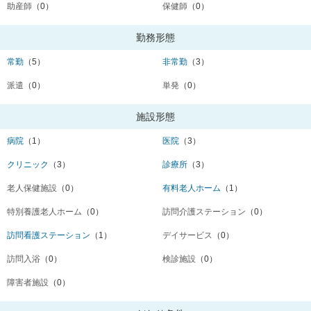
助産師
（0）
保健師
（0）
勤務形態
常勤
（5）
非常勤
（3）
派遣
（0）
単発
（0）
施設形態
病院
（1）
医院
（3）
クリニック
（3）
診療所
（3）
老人保健施設
（0）
有料老人ホーム
（1）
特別養護老人ホーム
（0）
訪問介護ステーション
（0）
訪問看護ステーション
（1）
デイサービス
（0）
訪問入浴
（0）
検診施設
（0）
障害者施設
（0）