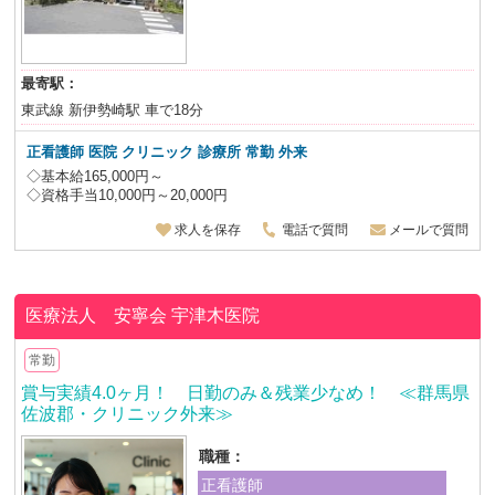
最寄駅：
東武線 新伊勢崎駅 車で18分
正看護師 医院 クリニック 診療所 常勤 外来
◇基本給165,000円～
◇資格手当10,000円～20,000円
求人を保存
電話で質問
メールで質問
医療法人 安寧会
宇津木医院
常勤
賞与実績4.0ヶ月！ 日勤のみ＆残業少なめ！ ≪群馬県
佐波郡・クリニック外来≫
職種：
正看護師