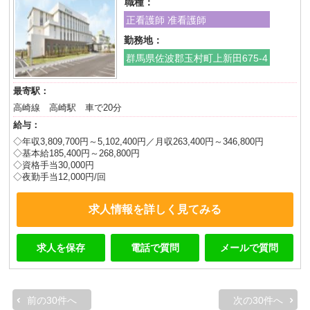
職種：
正看護師 准看護師
勤務地：
群馬県佐波郡玉村町上新田675-4
最寄駅：
高崎線 高崎駅 車で20分
給与：
◇年収3,809,700円～5,102,400円／月収263,400円～346,800円
◇基本給185,400円～268,800円
◇資格手当30,000円
◇夜勤手当12,000円/回
求人情報を詳しく見てみる
求人を保存
電話で質問
メールで質問
前の30件へ
次の30件へ