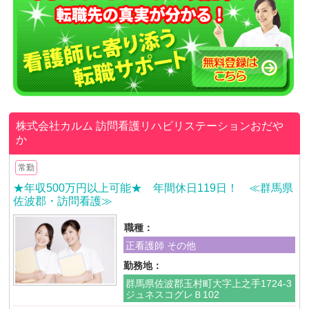
株式会社カルム
訪問看護リハビリステーションおだや
か
常勤
★年収500万円以上可能★ 年間休日119日！ ≪群馬県
佐波郡・訪問看護≫
職種：
正看護師 その他
勤務地：
群馬県佐波郡玉村町大字上之手1724-3
ジュネスコグレＢ102