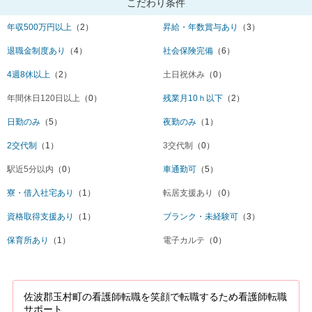
こだわり条件
年収500万円以上
（2）
昇給・年数賞与あり
（3）
退職金制度あり
（4）
社会保険完備
（6）
4週8休以上
（2）
土日祝休み
（0）
年間休日120日以上
（0）
残業月10ｈ以下
（2）
日勤のみ
（5）
夜勤のみ
（1）
2交代制
（1）
3交代制
（0）
駅近5分以内
（0）
車通勤可
（5）
寮・借入社宅あり
（1）
転居支援あり
（0）
資格取得支援あり
（1）
ブランク・未経験可
（3）
保育所あり
（1）
電子カルテ
（0）
佐波郡玉村町の看護師転職を笑顔で転職するため看護師転職
サポート