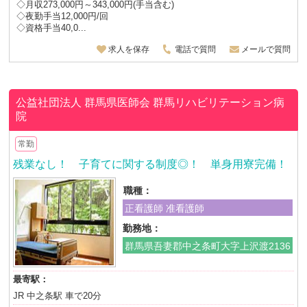
◇月収273,000円～343,000円(手当含む)
◇夜勤手当12,000円/回
◇資格手当40,0...
求人を保存
電話で質問
メールで質問
公益社団法人 群馬県医師会
群馬リハビリテーション病
院
常勤
残業なし！ 子育てに関する制度◎！ 単身用寮完備！
職種：
正看護師 准看護師
勤務地：
群馬県吾妻郡中之条町大字上沢渡2136
最寄駅：
JR 中之条駅 車で20分