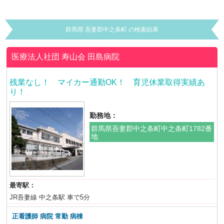
群馬県 吾妻郡中之条町 の検索結果
医療法人社団 寿山会
田島病院
残業なし！ マイカー通勤OK！ 育児休業取得実績あ
り！
勤務地：
群馬県吾妻郡中之条町中之条町1782番
地
最寄駅：
JR吾妻線 中之条駅 車で5分
正看護師 病院 常勤 病棟