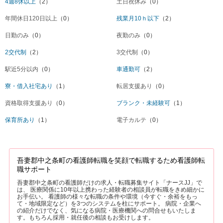
4週8休以上
（2）
土日祝休み
（0）
年間休日120日以上
（0）
残業月10ｈ以下
（2）
日勤のみ
（0）
夜勤のみ
（0）
2交代制
（2）
3交代制
（0）
駅近5分以内
（0）
車通勤可
（2）
寮・借入社宅あり
（1）
転居支援あり
（0）
資格取得支援あり
（0）
ブランク・未経験可
（1）
保育所あり
（1）
電子カルテ
（0）
吾妻郡中之条町の看護師転職を笑顔で転職するため看護師転
職サポート
吾妻郡中之条町の看護師だけの求人・転職募集サイト「ナースJJ」で
は、 医療関係に10年以上携わった経験者の相談員が転職をきめ細かに
お手伝い。 看護師の様々な転職の条件や環境（今すぐ・余裕をもっ
て・地域限定など）を3つのシステムを柱にサポート。 病院・企業へ
の紹介だけでなく、気になる病院・医療機関への問合せもいたしま
す。もちろん採用・就任後の相談もお受けします。