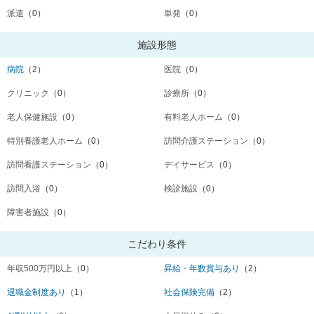
派遣
（0）
単発
（0）
施設形態
病院
（2）
医院
（0）
クリニック
（0）
診療所
（0）
老人保健施設
（0）
有料老人ホーム
（0）
特別養護老人ホーム
（0）
訪問介護ステーション
（0）
訪問看護ステーション
（0）
デイサービス
（0）
訪問入浴
（0）
検診施設
（0）
障害者施設
（0）
こだわり条件
年収500万円以上
（0）
昇給・年数賞与あり
（2）
退職金制度あり
（1）
社会保険完備
（2）