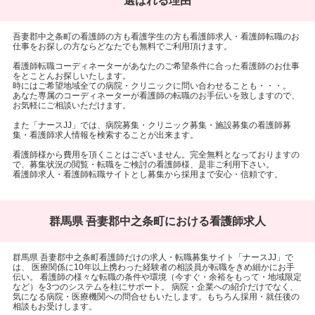
選ばれる理由
吾妻郡中之条町の看護師の方も看護学生の方も看護師求人・看護師転職のお
仕事をお探しの方ならどなたでも無料でご利用頂けます。
看護師転職コーディネーターがあなたのご希望条件に合った看護師のお仕事
をとことんお探しいたします。
時にはご希望地域全ての病院・クリニックに問い合わせることも・・・。
あなた専属のコーディネーターが看護師の転職のお手伝いを致しますので、
お気軽にご相談いただけます。
また「ナースJJ」では、病院募集・クリニック募集・施設募集の看護師募
集・看護師求人情報を検索することが出来ます。
看護師様から費用を頂くことはございません。完全無料となっておりますの
で、募集状況の閲覧・転職をご検討の看護師様、是非ご利用下さい。
看護師求人・看護師転職サイトとし募集から採用まで安心・信頼です。
群馬県 吾妻郡中之条町における看護師求人
群馬県 吾妻郡中之条町看護師だけの求人・転職募集サイト「ナースJJ」で
は、 医療関係に10年以上携わった経験者の相談員が転職をきめ細かにお手
伝い。 看護師の様々な転職の条件や環境（今すぐ・余裕をもって・地域限定
など）を3つのシステムを柱にサポート。 病院・企業への紹介だけでなく、
気になる病院・医療機関への問合せもいたします。もちろん採用・就任後の
相談もお受けします。