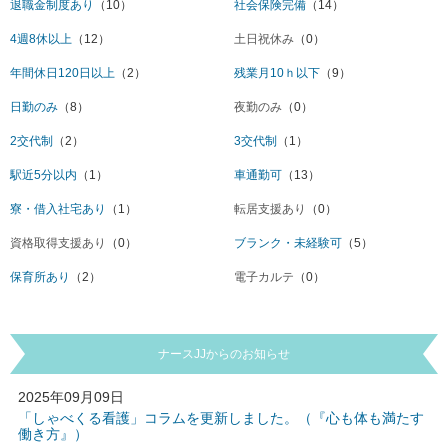
退職金制度あり
（10）
社会保険完備
（14）
4週8休以上
（12）
土日祝休み
（0）
年間休日120日以上
（2）
残業月10ｈ以下
（9）
日勤のみ
（8）
夜勤のみ
（0）
2交代制
（2）
3交代制
（1）
駅近5分以内
（1）
車通勤可
（13）
寮・借入社宅あり
（1）
転居支援あり
（0）
資格取得支援あり
（0）
ブランク・未経験可
（5）
保育所あり
（2）
電子カルテ
（0）
ナースJJからのお知らせ
2025年09月09日
「しゃべくる看護」コラムを更新しました。（『心も体も満たす
働き方』）