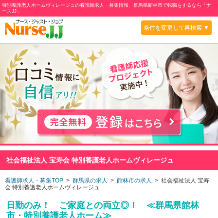
特別養護老人ホームヴィレージュの看護師求人・募集情報、群馬県館林市で転職をするなら「ナ
ースJJ」
条件を変更して再検索 ▼
社会福祉法人 宝寿会 特別養護老人ホームヴィレージュ
看護師求人・募集TOP
>
群馬県の求人
>
館林市の求人
> 社会福祉法人 宝寿
会 特別養護老人ホームヴィレージュ
日勤のみ！ ご家庭との両立◎！ ≪群馬県館林
市・特別養護老人ホーム≫