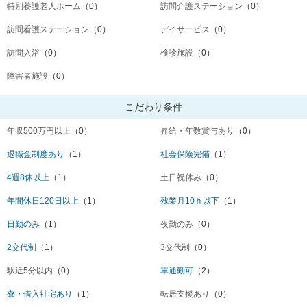
特別養護老人ホーム
（0）
訪問介護ステーション
（0）
訪問看護ステーション
（0）
デイサービス
（0）
訪問入浴
（0）
検診施設
（0）
障害者施設
（0）
こだわり条件
年収500万円以上
（0）
昇給・年数賞与あり
（0）
退職金制度あり
（1）
社会保険完備
（1）
4週8休以上
（1）
土日祝休み
（0）
年間休日120日以上
（1）
残業月10ｈ以下
（1）
日勤のみ
（1）
夜勤のみ
（0）
2交代制
（1）
3交代制
（0）
駅近5分以内
（0）
車通勤可
（2）
寮・借入社宅あり
（1）
転居支援あり
（0）