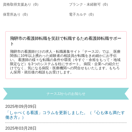
資格取得支援あり
（0）
ブランク・未経験可
（0）
保育所あり
（0）
電子カルテ
（0）
飛騨市の看護師転職を笑顔で転職するため看護師転職サポー
ト
飛騨市の看護師だけの求人・転職募集サイト「ナースJJ」では、 医療
関係に10年以上携わった経験者の相談員が転職をきめ細かにお手伝
い。 看護師の様々な転職の条件や環境（今すぐ・余裕をもって・地域
限定など）を3つのシステムを柱にサポート。 病院・企業への紹介だ
けでなく、気になる病院・医療機関への問合せもいたします。もちろ
ん採用・就任後の相談もお受けします。
ナースJJからのお知らせ
2025年09月09日
「しゃべくる看護」コラムを更新しました。（『心も体も満たす
働き方』）
2025年03月28日