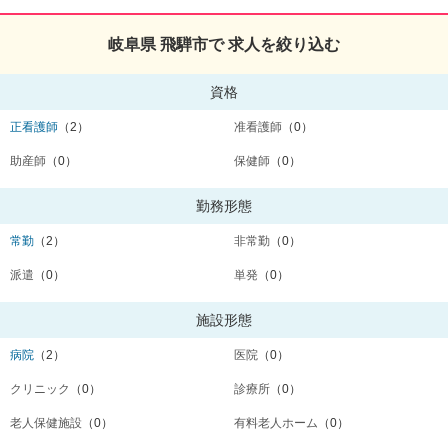
岐阜県 飛騨市で 求人を絞り込む
資格
正看護師
（2）
准看護師
（0）
助産師
（0）
保健師
（0）
勤務形態
常勤
（2）
非常勤
（0）
派遣
（0）
単発
（0）
施設形態
病院
（2）
医院
（0）
クリニック
（0）
診療所
（0）
老人保健施設
（0）
有料老人ホーム
（0）