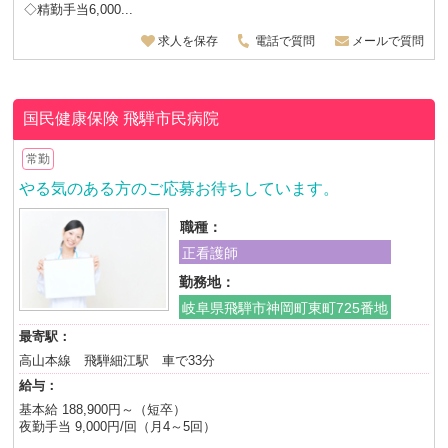
◇精勤手当6,000...
求人を保存
電話で質問
メールで質問
国民健康保険
飛騨市民病院
常勤
やる気のある方のご応募お待ちしています。
職種：
正看護師
勤務地：
岐阜県飛騨市神岡町東町725番地
最寄駅：
高山本線 飛騨細江駅 車で33分
給与：
基本給 188,900円～（短卒）
夜勤手当 9,000円/回（月4～5回）