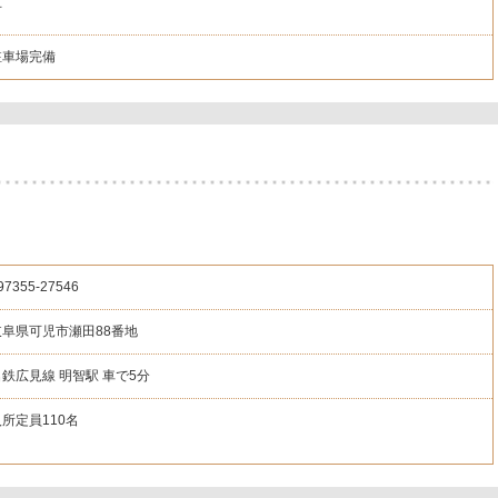
可
駐車場完備
97355
-27546
岐阜県可児市瀬田88番地
名鉄広見線 明智駅 車で5分
入所定員110名