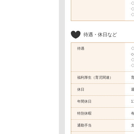
◇
◇
◇
待遇・休日など
待遇
◇
福利厚生（育児関連）
休日
年間休日
1
特別休暇
通勤手当
支