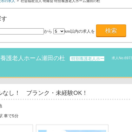
児市の求人
> 社会福祉法人 明耀会 特別養護老人ホーム瀬田の杜
探す
から
km以内の求人を
別養護老人ホーム瀬田の杜
求人No.697
特別養護老人ホー
ルなし！ ブランク・未経験OK！
地
駅 車で5分