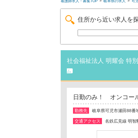
看護師求人・募集TOP
>
岐阜県の求人
>
可
住所から近い求人を
社会福祉法人 明耀会 特
ム
日勤のみ！ オンコー
勤務先
岐阜県可児市瀬田88番
交通アクセス
名鉄広見線 明智