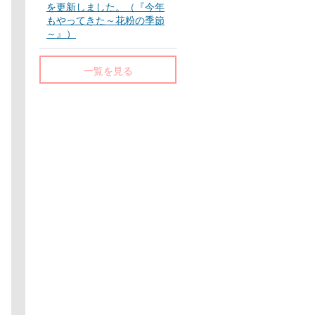
を更新しました。（『今年
もやってきた～花粉の季節
～』）
一覧を見る