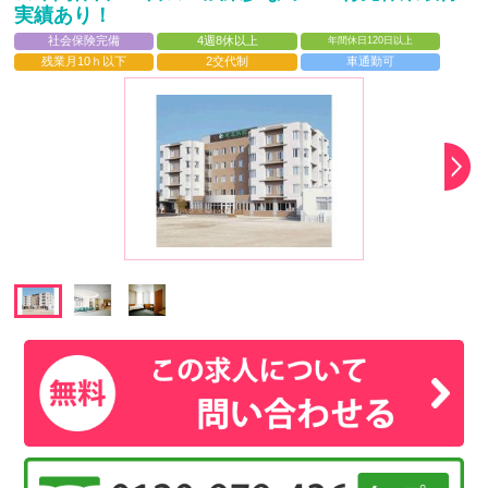
実績あり！
社会保険完備
4週8休以上
年間休日120日以上
残業月10ｈ以下
2交代制
車通勤可