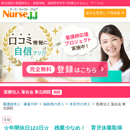
東北病院の看護師求人・募集情報、福島県本宮市で転職をするなら「ナースJJ」
条件を変更して再検索 ▼
医療法人 落合会 東北病院
病院
看護師求人・募集TOP
>
福島県の求人
>
本宮市の求人
> 医療法人 落合会 東
北病院
常勤
☆年間休日123日☆ 残業少なめ！ 育児休業取得