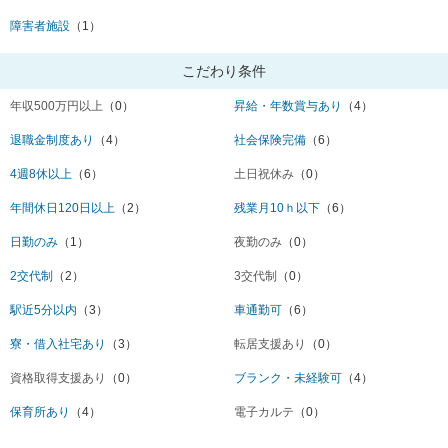
障害者施設
（1）
こだわり条件
年収500万円以上
（0）
昇給・年数賞与あり
（4）
退職金制度あり
（4）
社会保険完備
（6）
4週8休以上
（6）
土日祝休み
（0）
年間休日120日以上
（2）
残業月10ｈ以下
（6）
日勤のみ
（1）
夜勤のみ
（0）
2交代制
（2）
3交代制
（0）
駅近5分以内
（3）
車通勤可
（6）
寮・借入社宅あり
（3）
転居支援あり
（0）
資格取得支援あり
（0）
ブランク・未経験可
（4）
保育所あり
（4）
電子カルテ
（0）