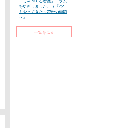
「しゃべくる看護」コラム
を更新しました。（『今年
もやってきた～花粉の季節
～』）
一覧を見る