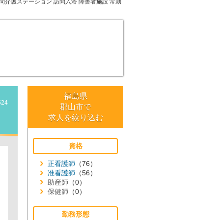
問介護ステーション
訪問入浴
障害者施設
常勤
福島県
524
郡山市で
求人を絞り込む
資格
正看護師
（76）
准看護師
（56）
助産師
（0）
保健師
（0）
勤務形態