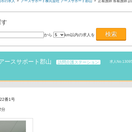
山市の求人
>
アースサポート株式会社 アースサポート郡山
>
正看護師
准看護師
訪
探す
から
km以内の求人を
 アースサポート郡山
求人No.1309
訪問介護ステーション
22番1号
2分