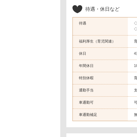
待遇・休日など
待遇
◇
福利厚生（育児関連）
休日
年間休日
1
特別休暇
通勤手当
支
車通勤可
車通勤補足