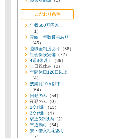
障害者施設
（1）
こだわり条件
年収500万円以上
（1）
昇給・年数賞与あり
（45）
退職金制度あり
（56）
社会保険完備
（72）
4週8休以上
（36）
土日祝休み
（0）
年間休日120日以上
（4）
残業月10ｈ以下
（64）
日勤のみ
（54）
夜勤のみ
（0）
2交代制
（13）
3交代制
（4）
駅近5分以内
（2）
車通勤可
（64）
寮・借入社宅あり
（7）