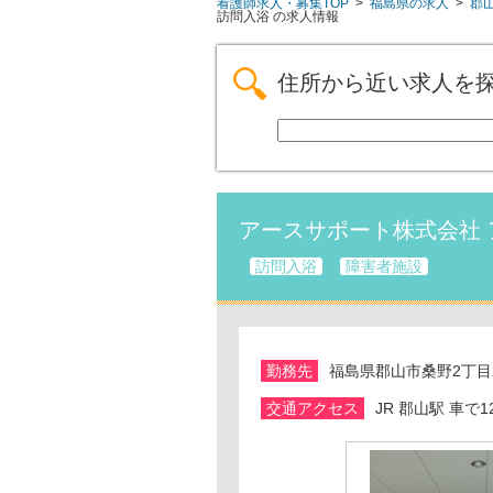
看護師求人・募集TOP
>
福島県の求人
>
郡
訪問入浴
の求人情報
住所から近い求人を
アースサポート株式会社
訪問入浴
障害者施設
勤務先
福島県郡山市桑野2丁目
交通アクセス
JR 郡山駅 車で1