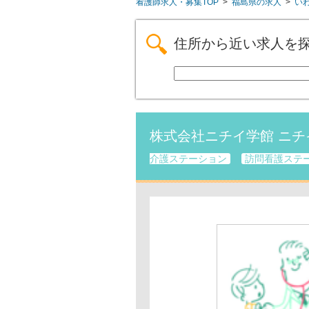
看護師求人・募集TOP
>
福島県の求人
>
い
住所から近い求人を
株式会社ニチイ学館 ニ
介護ステーション
訪問看護ステ