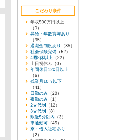
こだわり条件
年収500万円以上
（0）
昇給・年数賞与あり
（35）
退職金制度あり
（35）
社会保険完備
（52）
4週8休以上
（22）
土日祝休み
（0）
年間休日120日以上
（6）
残業月10ｈ以下
（41）
日勤のみ
（28）
夜勤のみ
（1）
2交代制
（12）
3交代制
（8）
駅近5分以内
（3）
車通勤可
（45）
寮・借入社宅あり
（2）