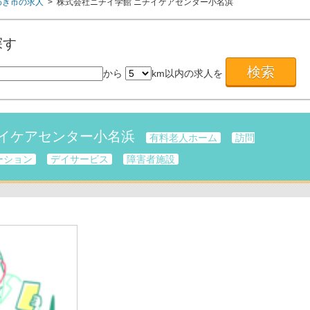
わき市の求人
> 株式会社ニチイ学館 ニチイケアセンター小名浜
探す
から
km以内の求人を
チイケアセンター小名浜
有料老人ホーム
訪問
ーション
デイサービス
障害者施設