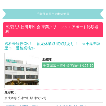
千葉県 富里市 の検索結果
医療法人社団 明生会
東葉クリニックエアポート泌尿器
科
透析未経験OK！ 育児休業取得実績あり！ ≪千葉県富
里市・透析業務≫
勤務地：
千葉県富里市七栄字西内野127-10
最寄駅：
京成本線 公津の杜駅 車で12分