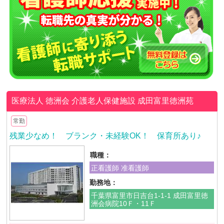
医療法人 徳洲会
介護老人保健施設 成田富里徳洲苑
常勤
残業少なめ！ ブランク・未経験OK！ 保育所あり♪
職種：
正看護師 准看護師
勤務地：
千葉県富里市日吉台1-1-1 成田富里徳
洲会病院10Ｆ・11Ｆ