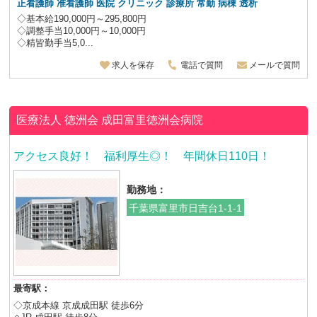
正看護師 准看護師 医院 クリニック 診療所 常勤 病棟 透析
◇基本給190,000円～295,800円
◇調整手当10,000円～10,000円
◇精皆勤手当5,0...
求人を保存
電話で質問
メールで質問
医療法人 徳洲会
成田富里徳洲会病院
アクセス良好！ 福利厚生◎！ 年間休日110日！
勤務地：
千葉県富里市日吉台1-1-1
最寄駅：
◇京成本線 京成成田駅 徒歩6分