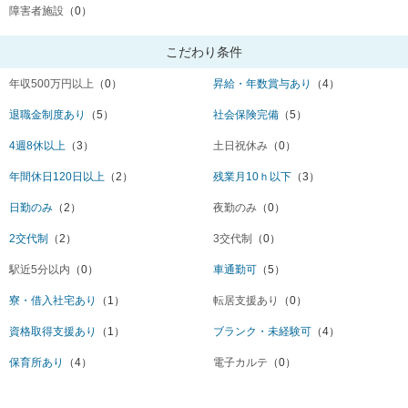
障害者施設
（0）
こだわり条件
年収500万円以上
（0）
昇給・年数賞与あり
（4）
退職金制度あり
（5）
社会保険完備
（5）
4週8休以上
（3）
土日祝休み
（0）
年間休日120日以上
（2）
残業月10ｈ以下
（3）
日勤のみ
（2）
夜勤のみ
（0）
2交代制
（2）
3交代制
（0）
駅近5分以内
（0）
車通勤可
（5）
寮・借入社宅あり
（1）
転居支援あり
（0）
資格取得支援あり
（1）
ブランク・未経験可
（4）
保育所あり
（4）
電子カルテ
（0）