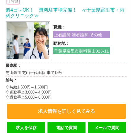
非常勤
週4日～OK！ 無料駐車場完備！ ≪千葉県富里市・内
科クリニック≫
職種：
正看護師 准看護師 その他
勤務地：
千葉県富里市御料葉山923-11
最寄駅：
芝山鉄道 芝山千代田駅 車で13分
給与：
◇時給1,500円～1,600円
◇皆勤手当3,000～4,000円
◇職務手当5,000～6,000円
求人情報を詳しく見てみる
求人を保存
電話で質問
メールで質問