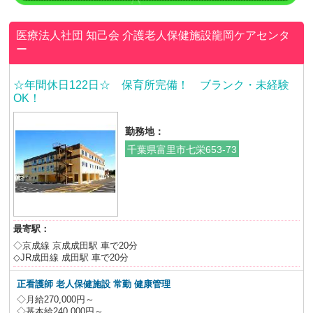
医療法人社団 知己会
介護老人保健施設龍岡ケアセンタ
ー
☆年間休日122日☆ 保育所完備！ ブランク・未経験
OK！
勤務地：
千葉県富里市七栄653-73
最寄駅：
◇京成線 京成成田駅 車で20分
◇JR成田線 成田駅 車で20分
正看護師 老人保健施設
常勤 健康管理
◇月給270,000円～
◇基本給240,000円～