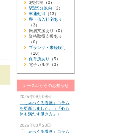
3交代制
（0）
駅近5分以内
（2）
車通勤可
（13）
寮・借入社宅あり
（3）
転居支援あり
（0）
資格取得支援あり
（0）
ブランク・未経験可
（10）
保育所あり
（5）
電子カルテ
（0）
ナースJJからのお知らせ
2025年09月09日
「しゃべくる看護」コラム
を更新しました。（『心も
体も満たす働き方』）
2025年03月28日
「しゃべくる看護」コラム