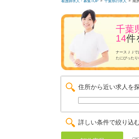
看護師求人・募集TOP
>
千葉県の求人
>
南
千葉
14
件
ナースＪＪで
たにぴったり
住所から近い求人を
詳しい条件で絞り込