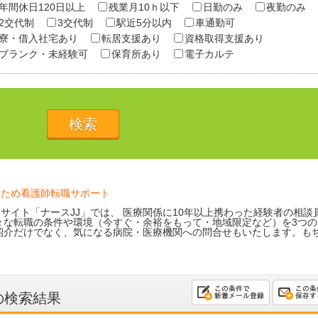
年間休日120日以上
残業月10ｈ以下
日勤のみ
夜勤のみ
2交代制
3交代制
駅近5分以内
車通勤可
寮・借入社宅あり
転居支援あり
資格取得支援あり
ブランク・未経験可
保育所あり
電子カルテ
るため看護師転職サポート
サイト「ナースJJ」では、 医療関係に10年以上携わった経験者の相談
々な転職の条件や環境（今すぐ・余裕をもって・地域限定など）を3つの
紹介だけでなく、気になる病院・医療機関への問合せもいたします。も
の検索結果