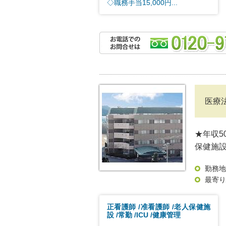
◇職務手当15,000円...
医療
★年収5
保健施
勤務地
最寄り
正看護師
准看護師
老人保健施
設
常勤
ICU
健康管理