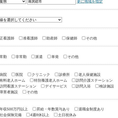
更に地域を指定
正看護師
准看護師
助産師
保健師
その他
常勤
非常勤
派遣
単発
その他
病院
医院
クリニック
診療所
老人保健施設
有料老人ホーム
特別養護老人ホーム
訪問介護ステーション
訪問看護ステーション
デイサービス
訪問入浴
検診施設
障害者施設
その他
年収500万円以上
昇給・年数賞与あり
退職金制度あり
社会保険完備
4週8休以上
土日祝休み