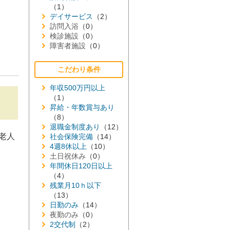
（1）
デイサービス
（2）
訪問入浴
（0）
検診施設
（0）
障害者施設
（0）
こだわり条件
年収500万円以上
（1）
昇給・年数賞与あり
（8）
退職金制度あり
（12）
老人
社会保険完備
（14）
4週8休以上
（10）
土日祝休み
（0）
年間休日120日以上
（4）
残業月10ｈ以下
（13）
日勤のみ
（14）
夜勤のみ
（0）
2交代制
（2）