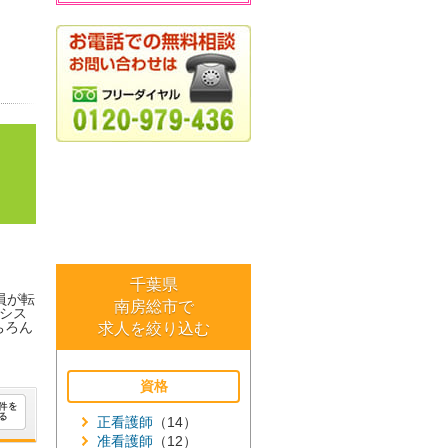
千葉県
員が転
南房総市で
シス
ちろん
求人を絞り込む
資格
正看護師
（14）
准看護師
（12）