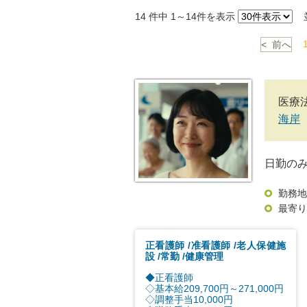
14
件中 1～14件を表示
並
< 前へ
医療
海岸
日勤の
勤務地
最寄り
正看護師
准看護師
老人保健施
設
常勤
健康管理
◆正看護師
◇基本給209,700円～271,000円
◇調整手当10,000円