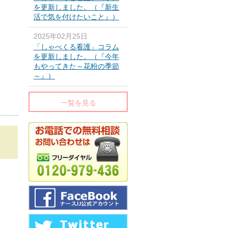
を更新しました。（『新生
活で気を付けたいこと』）
2025年02月25日
「しゃべくる看護」コラム
を更新しました。（『今年
もやってきた～花粉の季節
～』）
一覧を見る