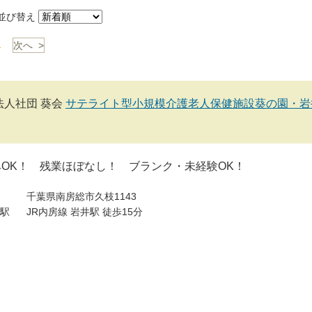
び替え
1
次へ >
法人社団 葵会
サテライト型小規模介護老人保健施設葵の園・岩
みOK！ 残業ほぼなし！ ブランク・未経験OK！
千葉県南房総市久枝1143
駅
JR内房線 岩井駅 徒歩15分