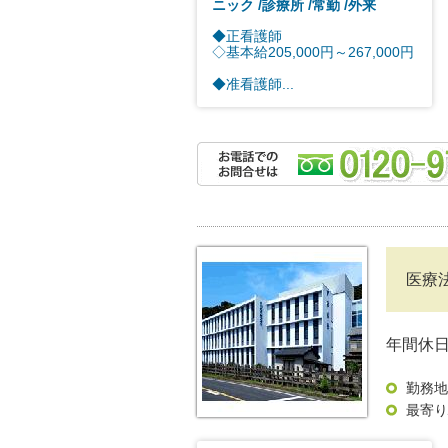
ニック
診療所
常勤
外来
◆正看護師
◇基本給205,000円～267,000円
◆准看護師...
医療
年間休日
勤務地
最寄り