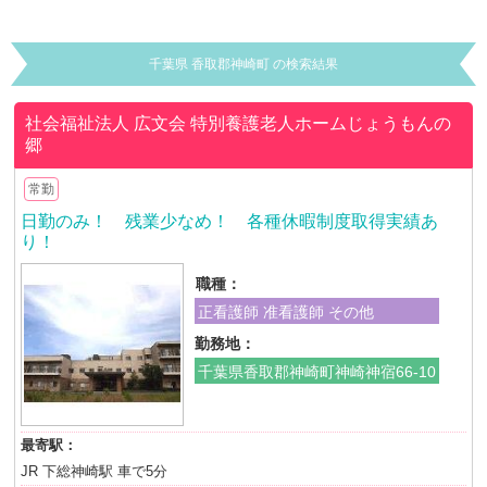
千葉県 香取郡神崎町 の検索結果
社会福祉法人 広文会
特別養護老人ホームじょうもんの
郷
常勤
日勤のみ！ 残業少なめ！ 各種休暇制度取得実績あ
り！
職種：
正看護師 准看護師 その他
勤務地：
千葉県香取郡神崎町神崎神宿66-10
最寄駅：
JR 下総神崎駅 車で5分