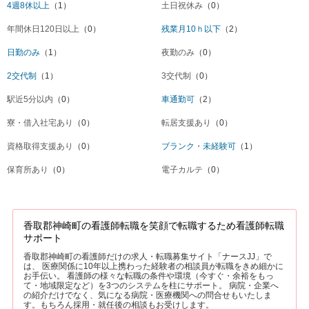
4週8休以上
（1）
土日祝休み
（0）
年間休日120日以上
（0）
残業月10ｈ以下
（2）
日勤のみ
（1）
夜勤のみ
（0）
2交代制
（1）
3交代制
（0）
駅近5分以内
（0）
車通勤可
（2）
寮・借入社宅あり
（0）
転居支援あり
（0）
資格取得支援あり
（0）
ブランク・未経験可
（1）
保育所あり
（0）
電子カルテ
（0）
香取郡神崎町の看護師転職を笑顔で転職するため看護師転職
サポート
香取郡神崎町の看護師だけの求人・転職募集サイト「ナースJJ」で
は、 医療関係に10年以上携わった経験者の相談員が転職をきめ細かに
お手伝い。 看護師の様々な転職の条件や環境（今すぐ・余裕をもっ
て・地域限定など）を3つのシステムを柱にサポート。 病院・企業へ
の紹介だけでなく、気になる病院・医療機関への問合せもいたしま
す。もちろん採用・就任後の相談もお受けします。