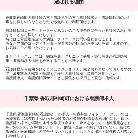
選ばれる理由
香取郡神崎町の看護師の方も看護学生の方も看護師求人・看護師転職のお仕
事をお探しの方ならどなたでも無料でご利用頂けます。
看護師転職コーディネーターがあなたのご希望条件に合った看護師のお仕事
をとことんお探しいたします。
時にはご希望地域全ての病院・クリニックに問い合わせることも・・・。
あなた専属のコーディネーターが看護師の転職のお手伝いを致しますので、
お気軽にご相談いただけます。
また「ナースJJ」では、病院募集・クリニック募集・施設募集の看護師募
集・看護師求人情報を検索することが出来ます。
看護師様から費用を頂くことはございません。完全無料となっておりますの
で、募集状況の閲覧・転職をご検討の看護師様、是非ご利用下さい。
看護師求人・看護師転職サイトとし募集から採用まで安心・信頼です。
千葉県 香取郡神崎町における看護師求人
千葉県 香取郡神崎町看護師だけの求人・転職募集サイト「ナースJJ」では、
医療関係に10年以上携わった経験者の相談員が転職をきめ細かにお手伝い。
看護師の様々な転職の条件や環境（今すぐ・余裕をもって・地域限定など）
を3つのシステムを柱にサポート。 病院・企業への紹介だけでなく、気にな
る病院・医療機関への問合せもいたします。もちろん採用・就任後の相談も
お受けします。