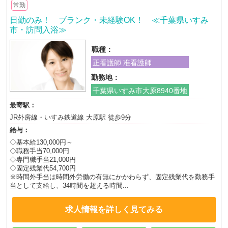
常勤
日勤のみ！ ブランク・未経験OK！ ≪千葉県いすみ
市・訪問入浴≫
職種：
正看護師 准看護師
勤務地：
千葉県いすみ市大原8940番地
最寄駅：
JR外房線・いすみ鉄道線 大原駅 徒歩9分
給与：
◇基本給130,000円～
◇職務手当70,000円
◇専門職手当21,000円
◇固定残業代54,700円
※時間外手当は時間外労働の有無にかかわらず、固定残業代を勤務手
当として支給し、34時間を超える時間...
求人情報を詳しく見てみる