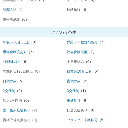
訪問入浴
（1）
検診施設
（0）
障害者施設
（0）
こだわり条件
年収500万円以上
（3）
昇給・年数賞与あり
（7）
退職金制度あり
（7）
社会保険完備
（7）
4週8休以上
（6）
土日祝休み
（0）
年間休日120日以上
（0）
残業月10ｈ以下
（5）
日勤のみ
（5）
夜勤のみ
（2）
2交代制
（2）
3交代制
（1）
駅近5分以内
（0）
車通勤可
（6）
寮・借入社宅あり
（2）
転居支援あり
（0）
資格取得支援あり
（0）
ブランク・未経験可
（5）