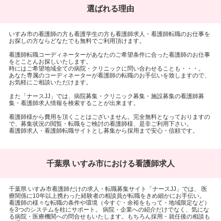
選ばれる理由
いすみ市の看護師の方も看護学生の方も看護師求人・看護師転職のお仕事を
お探しの方ならどなたでも無料でご利用頂けます。
看護師転職コーディネーターがあなたのご希望条件に合った看護師のお仕事
をとことんお探しいたします。
時にはご希望地域全ての病院・クリニックに問い合わせることも・・・。
あなた専属のコーディネーターが看護師の転職のお手伝いを致しますので、
お気軽にご相談いただけます。
また「ナースJJ」では、病院募集・クリニック募集・施設募集の看護師募
集・看護師求人情報を検索することが出来ます。
看護師様から費用を頂くことはございません。完全無料となっておりますの
で、募集状況の閲覧・転職をご検討の看護師様、是非ご利用下さい。
看護師求人・看護師転職サイトとし募集から採用まで安心・信頼です。
千葉県 いすみ市における看護師求人
千葉県 いすみ市看護師だけの求人・転職募集サイト「ナースJJ」では、 医
療関係に10年以上携わった経験者の相談員が転職をきめ細かにお手伝い。
看護師の様々な転職の条件や環境（今すぐ・余裕をもって・地域限定など）
を3つのシステムを柱にサポート。 病院・企業への紹介だけでなく、気にな
る病院・医療機関への問合せもいたします。もちろん採用・就任後の相談も