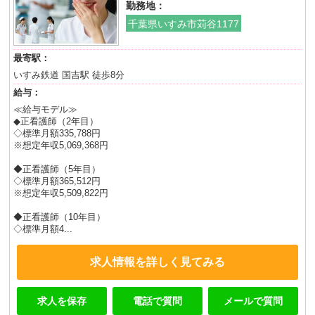
勤務地：
千葉県いすみ市苅谷1177
最寄駅：
いすみ鉄道 国吉駅 徒歩8分
給与：
≪給与モデル≫
◆正看護師（2年目）
◇標準月額335,788円
※想定年収5,069,368円
◆正看護師（5年目）
◇標準月額365,512円
※想定年収5,509,822円
◆正看護師（10年目）
◇標準月額4...
求人情報を詳しく見てみる
求人を保存
電話で質問
メールで質問