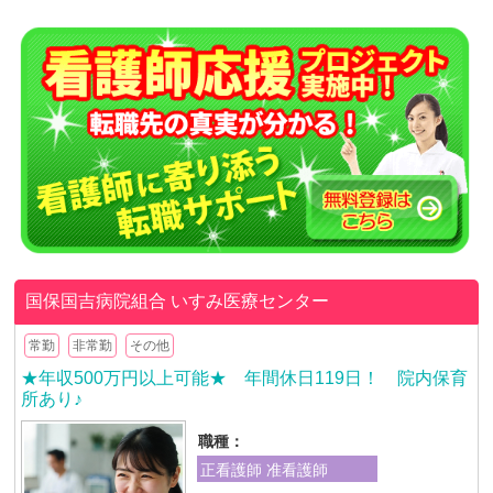
国保国吉病院組合
いすみ医療センター
常勤
非常勤
その他
★年収500万円以上可能★ 年間休日119日！ 院内保育
所あり♪
職種：
正看護師 准看護師