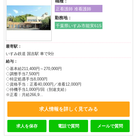
職種：
正看護師 准看護師
勤務地：
千葉県いすみ市能実615
最寄駅：
いすみ鉄道 国吉駅 車で9分
給与：
◇基本給211,400円～270,000円
◇調整手当7,500円
◇特定処遇手当8,000円
◇資格手当：正看40,000円／准看12,000円
◇待機手当1,000円/回（別途支給）
※正看：月給266,9...
求人情報を詳しく見てみる
求人を保存
電話で質問
メールで質問