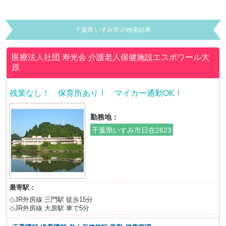
千葉県 いすみ市 の検索結果
医療法人社団 寿光会
介護老人保健施設エスポワール大
原
残業なし！ 保育所あり！ マイカー通勤OK！
勤務地：
千葉県いすみ市日在2623
最寄駅：
◇JR外房線 三門駅 徒歩15分
◇JR外房線 大原駅 車で5分