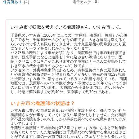
保育所あり
（4）
電子カルテ
（0）
いすみ市で転職を考えている看護師さん、いすみ市って。
千葉県のいすみ市は2005年に三つの（大原町、夷隅町、岬町）が合併
してできた、千葉県唯一のひらがなの市です。大きな病院は数えるぐ
らいですので求人も限られてきます。九十九里最後の海岸意になり夏
になるとサーフィを楽しむかたが多くなります。
バス路線の廃線により車が必須になり、病院勤務では車通勤ほぼでき
ます。観光季節になると道路も非常に込み合い渋滞になります。医
院・クリニックはそこそこありますので事前にナースJJに登録をして
おき空きの機会を狙うのもひとつの手段です。
アクセスは、外房半島東部にあるため、有料道路の市内に延長された
りや東京湾の横断道路へと望まれることが多い。観光の時期128号線
の渋滞はいすみ市で生活をされている方々へ影響を与えている。 夷隅
地区では、茂原駅へのバス本数が少なく不便でここ30年ぐらいで１割
の人口が減ってきています。 大原駅から千葉駅までは、約65分かか
り、特急で蘇我駅までが約40分、東京駅まで約70分である。
いすみ市の看護師の状態は？
いすみ市は豊かな自然に囲まれた病院・施設も多く、都会でつかれた
看護師さんが仕事をしていくには良い環境かもしれません。ただ看護
師不足の病院も多いのでしっかり事前に調べてから転職をされて方が
よいでしょう！
千葉県の看護師の平均年齢は37.3歳ですがいすみ市になると平均年齢
が高くなります。ただ地域的には千葉県なので隣接する東京に遊ぶこ
とができますし隣の一宮市ではおしゃれなカフェなどもあり楽しいラ