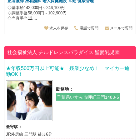
正看護師 准看護師 老人保健施設
常勤 健康管理
◇基本給142,000円～246,100円
◇調整手当58,000円～102,900円
◇当直手当12,...
求人を保存
電話で質問
メールで質問
社会福祉法人 チルドレンスパラダイス
聖愛乳児園
★年収500万円以上可能★ 残業少なめ！ マイカー通
勤OK！
勤務地：
千葉県いすみ市岬町三門1483-5
最寄駅：
JR外房線 三門駅 徒歩6分