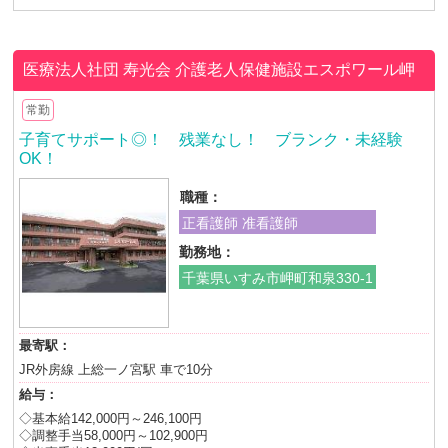
医療法人社団 寿光会
介護老人保健施設エスポワール岬
常勤
子育てサポート◎！ 残業なし！ ブランク・未経験
OK！
職種：
正看護師 准看護師
勤務地：
千葉県いすみ市岬町和泉330-1
最寄駅：
JR外房線 上総一ノ宮駅 車で10分
給与：
◇基本給142,000円～246,100円
◇調整手当58,000円～102,900円