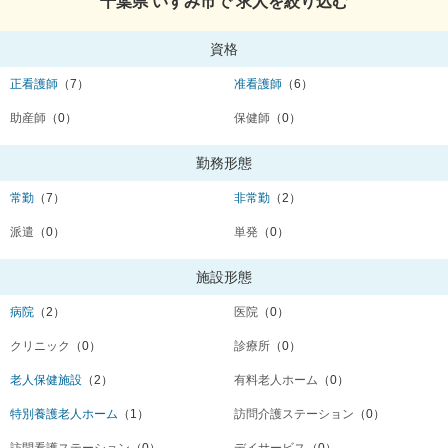
千葉県 いすみ市で 求人を絞り込む
資格
正看護師
（7）
准看護師
（6）
助産師
（0）
保健師
（0）
勤務形態
常勤
（7）
非常勤
（2）
派遣
（0）
単発
（0）
施設形態
病院
（2）
医院
（0）
クリニック
（0）
診療所
（0）
老人保健施設
（2）
有料老人ホーム
（0）
特別養護老人ホーム
（1）
訪問介護ステーション
（0）
訪問看護ステーション
（0）
デイサービス
（0）