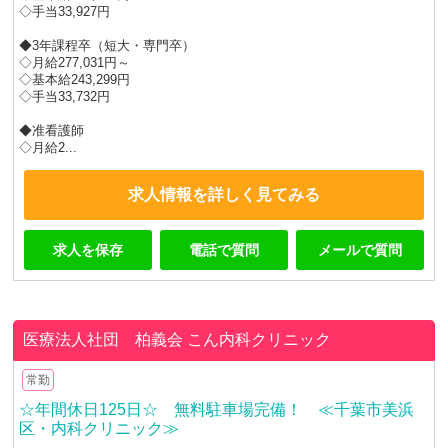
◇手当33,927円
◆3年課程卒（短大・専門卒）
◇月給277,031円～
◇基本給243,299円
◇手当33,732円
◆准看護師
◇月給2...
求人情報を詳しく見てみる
求人を保存
電話で質問
メールで質問
医療法人社団 柏義会
こん内科クリニック
常勤
☆年間休日125日☆ 無料駐車場完備！ ≪千葉市美浜
区・内科クリニック≫