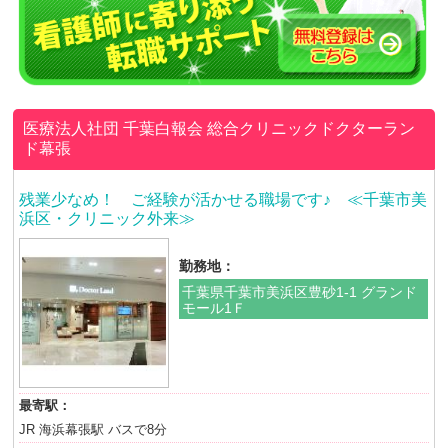
医療法人社団 千葉白報会
総合クリニックドクターラン
ド幕張
残業少なめ！ ご経験が活かせる職場です♪ ≪千葉市美
浜区・クリニック外来≫
勤務地：
千葉県千葉市美浜区豊砂1-1 グランド
モール1Ｆ
最寄駅：
JR 海浜幕張駅 バスで8分