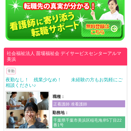
社会福祉法人 苗場福祉会
デイサービスセンターアルマ
美浜
常勤
夜勤なし！ 残業少なめ！ 未経験の方もお気軽にご
相談ください♪
職種：
正看護師 准看護師
勤務地：
千葉県千葉市美浜区稲毛海岸5丁目22
番1号