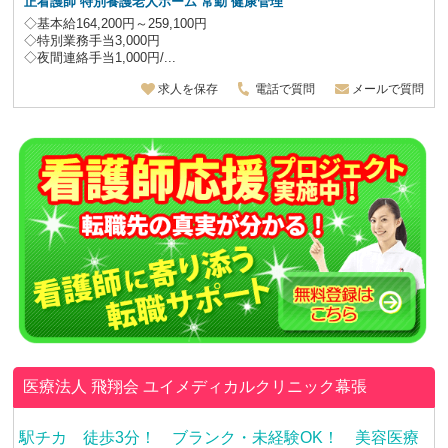
正看護師 特別養護老人ホーム
常勤 健康管理
◇基本給164,200円～259,100円
◇特別業務手当3,000円
◇夜間連絡手当1,000円/...
求人を保存
電話で質問
メールで質問
医療法人 飛翔会
ユイメディカルクリニック幕張
駅チカ 徒歩3分！ ブランク・未経験OK！ 美容医療