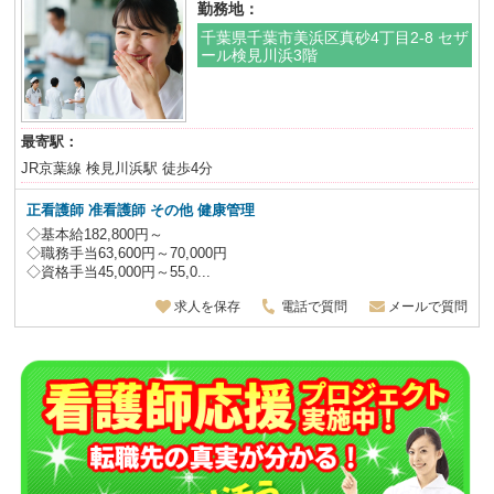
勤務地：
千葉県千葉市美浜区真砂4丁目2-8 セザ
ール検見川浜3階
最寄駅：
JR京葉線 検見川浜駅 徒歩4分
正看護師 准看護師
その他 健康管理
◇基本給182,800円～
◇職務手当63,600円～70,000円
◇資格手当45,000円～55,0...
求人を保存
電話で質問
メールで質問