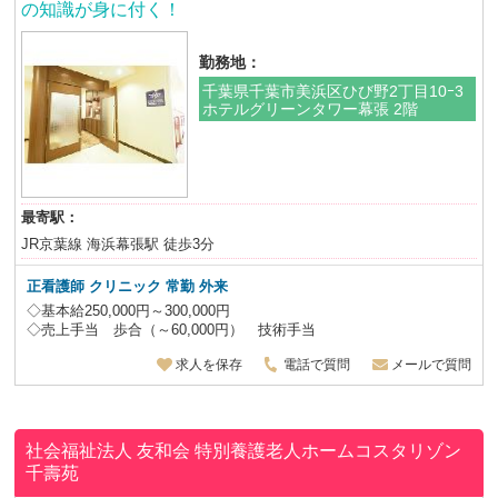
の知識が身に付く！
勤務地：
千葉県千葉市美浜区ひび野2丁目10ｰ3
ホテルグリーンタワー幕張 2階
最寄駅：
JR京葉線 海浜幕張駅 徒歩3分
正看護師 クリニック 常勤 外来
◇基本給250,000円～300,000円
◇売上手当 歩合（～60,000円） 技術手当
求人を保存
電話で質問
メールで質問
社会福祉法人 友和会
特別養護老人ホームコスタリゾン
千壽苑