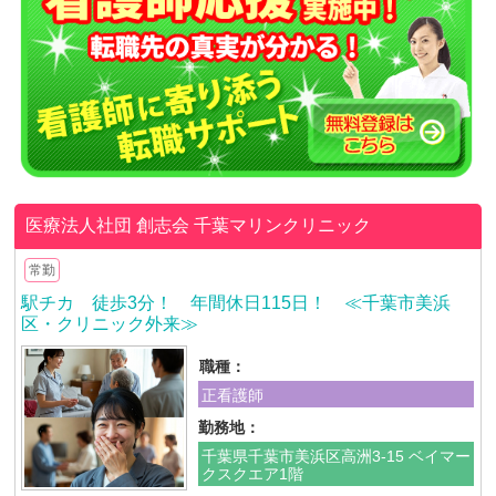
医療法人社団 創志会
千葉マリンクリニック
常勤
駅チカ 徒歩3分！ 年間休日115日！ ≪千葉市美浜
区・クリニック外来≫
職種：
正看護師
勤務地：
千葉県千葉市美浜区高洲3-15 ベイマー
クスクエア1階