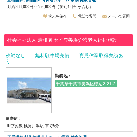
月給288,000円～454,800円（夜勤4回分を含む）
求人を保存
電話で質問
メールで質問
社会福祉法人 清和園
セイワ美浜介護老人福祉施設
夜勤なし！ 無料駐車場完備！ 育児休業取得実績あ
り！
勤務地：
千葉県千葉市美浜区磯辺2-21-2
最寄駅：
JR京葉線 検見川浜駅 車で5分