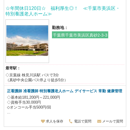
☆年間休日120日☆ 福利厚生◎！ ≪千葉市美浜区・
特別養護老人ホーム≫
勤務地：
千葉県千葉市美浜区真砂2-3-3
最寄駅：
◇京葉線 検見川浜駅 バスで3分
（真砂中央公園バス停より徒歩5分）
正看護師 准看護師 特別養護老人ホーム デイサービス
常勤 健康管理
◇基本給181,200円～221,000円
◇資格手当30,000円
◇オンコール手当500円/回
...
求人を保存
電話で質問
メールで質問