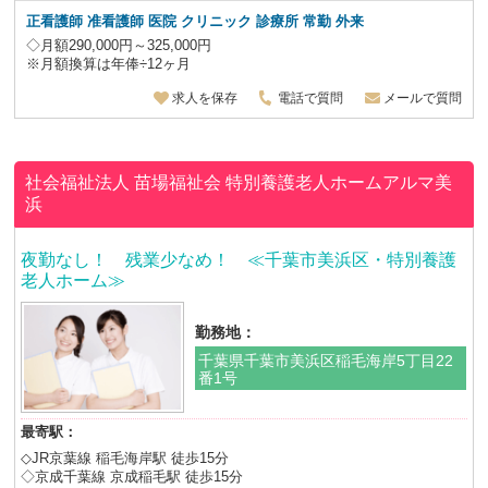
正看護師 准看護師 医院 クリニック 診療所 常勤 外来
◇月額290,000円～325,000円
※月額換算は年俸÷12ヶ月
求人を保存
電話で質問
メールで質問
社会福祉法人 苗場福祉会
特別養護老人ホームアルマ美
浜
夜勤なし！ 残業少なめ！ ≪千葉市美浜区・特別養護
老人ホーム≫
勤務地：
千葉県千葉市美浜区稲毛海岸5丁目22
番1号
最寄駅：
◇JR京葉線 稲毛海岸駅 徒歩15分
◇京成千葉線 京成稲毛駅 徒歩15分