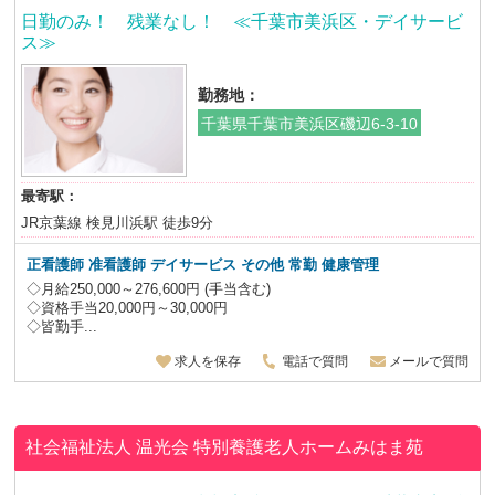
日勤のみ！ 残業なし！ ≪千葉市美浜区・デイサービ
ス≫
勤務地：
千葉県千葉市美浜区磯辺6-3-10
最寄駅：
JR京葉線 検見川浜駅 徒歩9分
正看護師 准看護師 デイサービス その他 常勤 健康管理
◇月給250,000～276,600円 (手当含む)
◇資格手当20,000円～30,000円
◇皆勤手...
求人を保存
電話で質問
メールで質問
社会福祉法人 温光会
特別養護老人ホームみはま苑