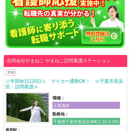
合同会社やまねこ
やまねこ訪問看護ステーション
常勤
☆年間休日120日☆ マイカー通勤OK！ ≪千葉市美浜
区・訪問看護≫
職種：
正看護師
勤務地：
千葉県千葉市美浜区幸町2-10-2-201
最寄駅：