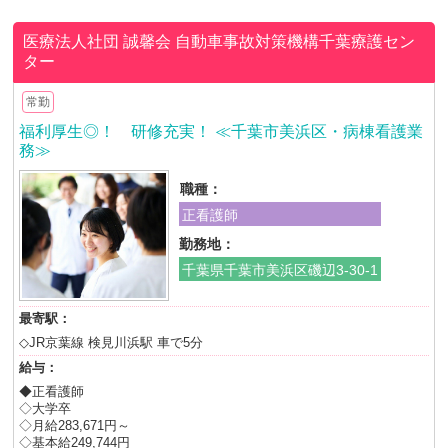
医療法人社団 誠馨会
自動車事故対策機構千葉療護セン
ター
常勤
福利厚生◎！ 研修充実！ ≪千葉市美浜区・病棟看護業
務≫
職種：
正看護師
勤務地：
千葉県千葉市美浜区磯辺3-30-1
最寄駅：
◇JR京葉線 検見川浜駅 車で5分
給与：
◆正看護師
◇大学卒
◇月給283,671円～
◇基本給249,744円