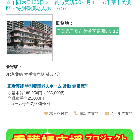
☆年間休日120日☆ 賞与実績5.0ヶ月！ ≪千葉市美浜
区・特別養護老人ホーム≫
勤務地：
千葉県千葉市美浜区高洲3-3-12
最寄駅：
JR京葉線 稲毛海岸駅 徒歩7分
正看護師 特別養護老人ホーム
常勤 健康管理
◇基本給188,250円～265,000円
◇職種手当25,000円
◇コール手当2,000円/回
求人を保存
電話で質問
メールで質問