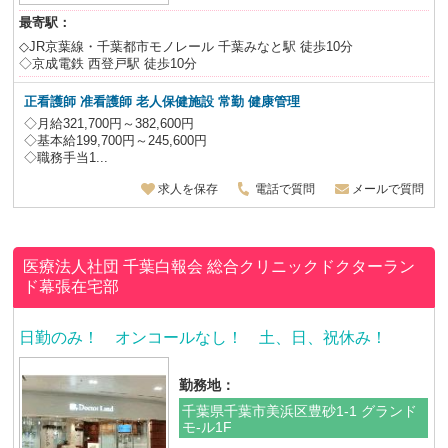
最寄駅：
◇JR京葉線・千葉都市モノレール 千葉みなと駅 徒歩10分
◇京成電鉄 西登戸駅 徒歩10分
正看護師 准看護師 老人保健施設
常勤 健康管理
◇月給321,700円～382,600円
◇基本給199,700円～245,600円
◇職務手当1...
求人を保存
電話で質問
メールで質問
医療法人社団 千葉白報会
総合クリニックドクターラン
ド幕張在宅部
日勤のみ！ オンコールなし！ 土、日、祝休み！
勤務地：
千葉県千葉市美浜区豊砂1-1 グランド
モ-ル1F