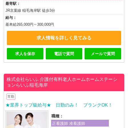
最寄駅：
JR京葉線 稲毛海岸駅 徒歩3分
給与：
基本給265,000円～300,000円
求人情報を詳しく見てみる
求人を保存
電話で質問
メールで質問
株式会社らいふ
介護付有料老人ホームホームステーシ
ョンらいふ稲毛海岸
常勤
★業界トップ級給与★ 日勤のみ！ ブランクOK！
職種：
正看護師 准看護師