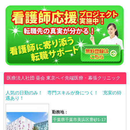
医療法人社団 葵会
東京ベイ先端医療・幕張クリニック
人気の日勤のみ！ 専門スキルが身につく！ 充実の待
遇あり！
勤務地：
千葉県千葉市美浜区豊砂1-17