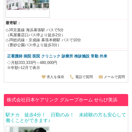
最寄駅：
◇JR京葉線 海浜幕張駅 バスで5分
（蔦屋書店口バス停より徒歩2分）
◇JR総武線・京成線 幕張本郷駅 バスで10分
（豊砂公園バス停より徒歩3分）
正看護師 病院 医院 クリニック 診療所 検診施設 常勤 外来
◇月額333,333円～480,000円
※年額÷12月で表示
求人を保存
電話で質問
メールで質問
株式会社日本ケアリンク
グループホーム せらび美浜
駅チカ 徒歩4分！ 日勤のみ！ 未経験の方も安心して
働くことができます♪