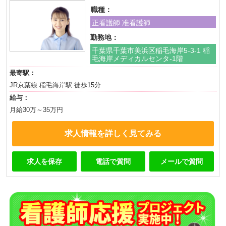
職種：
正看護師 准看護師
勤務地：
千葉県千葉市美浜区稲毛海岸5-3-1 稲
毛海岸メディカルセンタ-1階
最寄駅：
JR京葉線 稲毛海岸駅 徒歩15分
給与：
月給30万～35万円
求人情報を詳しく見てみる
求人を保存
電話で質問
メールで質問