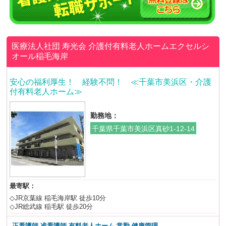
医療法人社団 寿光会
介護付有料老人ホームエクセルシ
オール稲毛海岸
安心の福利厚生！ 経験不問！ ≪千葉市美浜区・介護
付有料老人ホーム≫
勤務地：
千葉県千葉市美浜区真砂1-12-14
最寄駅：
◇JR京葉線 稲毛海岸駅 徒歩10分
◇JR総武線 稲毛駅 徒歩20分
正看護師 准看護師 有料老人ホーム 常勤 健康管理