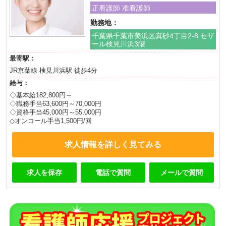
正看護師 准看護師
勤務地：
千葉県千葉市美浜区真砂4丁目2-8 セザ
ール検見川浜3階
最寄駅：
JR京葉線 検見川浜駅 徒歩4分
給与：
◇基本給182,800円～
◇職務手当63,600円～70,000円
◇資格手当45,000円～55,000円
◇オンコール手当1,500円/回
求人情報を詳しく見てみる
求人を保存
電話で質問
メールで質問