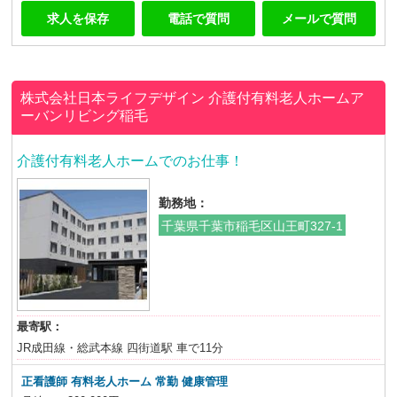
求人を保存
電話で質問
メールで質問
株式会社日本ライフデザイン
介護付有料老人ホームア
ーバンリビング稲毛
介護付有料老人ホームでのお仕事！
勤務地：
千葉県千葉市稲毛区山王町327-1
最寄駅：
JR成田線・総武本線 四街道駅 車で11分
正看護師 有料老人ホーム 常勤 健康管理