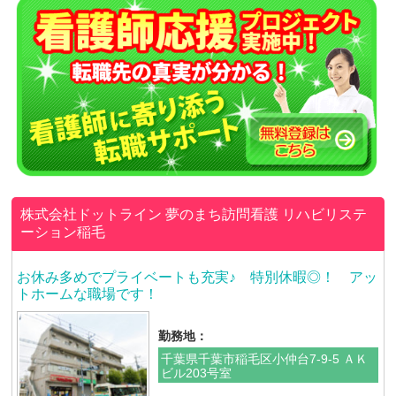
株式会社ドットライン
夢のまち訪問看護 リハビリステ
ーション稲毛
お休み多めでプライベートも充実♪ 特別休暇◎！ アッ
トホームな職場です！
勤務地：
千葉県千葉市稲毛区小仲台7-9-5 ＡＫ
ビル203号室