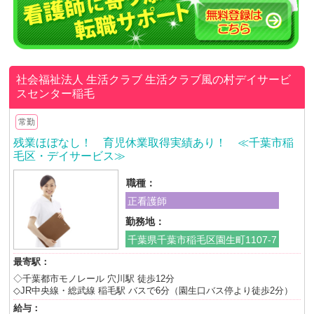
社会福祉法人 生活クラブ
生活クラブ風の村デイサービ
スセンター稲毛
常勤
残業ほぼなし！ 育児休業取得実績あり！ ≪千葉市稲
毛区・デイサービス≫
職種：
正看護師
勤務地：
千葉県千葉市稲毛区園生町1107-7
最寄駅：
◇千葉都市モノレール 穴川駅 徒歩12分
◇JR中央線・総武線 稲毛駅 バスで6分（園生口バス停より徒歩2分）
給与：