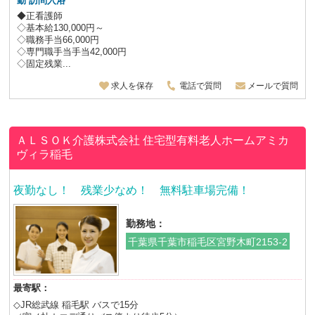
勤 訪問入浴
◆正看護師
◇基本給130,000円～
◇職務手当66,000円
◇専門職手当手当42,000円
◇固定残業...
求人を保存
電話で質問
メールで質問
ＡＬＳＯＫ介護株式会社
住宅型有料老人ホームアミカ
ヴィラ稲毛
夜勤なし！ 残業少なめ！ 無料駐車場完備！
勤務地：
千葉県千葉市稲毛区宮野木町2153-2
最寄駅：
◇JR総武線 稲毛駅 バスで15分