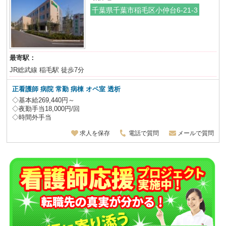
千葉県千葉市稲毛区小仲台6-21-3
最寄駅：
JR総武線 稲毛駅 徒歩7分
正看護師 病院 常勤 病棟 オペ室 透析
◇基本給269,440円～
◇夜勤手当18,000円/回
◇時間外手当
求人を保存
電話で質問
メールで質問