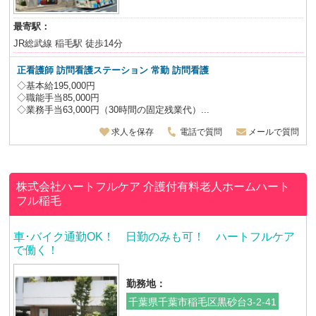
最寄駅：
JR総武線 稲毛駅 徒歩14分
正看護師
訪問看護ステーション 常勤 訪問看護
◇基本給195,000円
◇職能手当85,000円
◇業務手当63,000円（30時間の固定残業代）...
求人を保存
電話で質問
メールで質問
株式会社ハートフルケア
介護付有料老人ホームハート
フル稲毛
車･バイク通勤OK！ 日勤のみも可！ ハートフルケア
で働く！
勤務地：
千葉県千葉市稲毛区黒砂台3-2-41