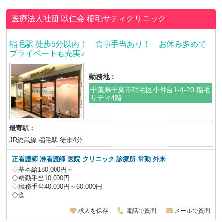
医療法人社団 以仁会
稲毛サティクリニック
稲毛駅 徒歩5分以内！ 食事手当あり！ お休み多めで
プライベートも充実♪
勤務地：
千葉県千葉市稲毛区小仲台1-4-20 稲毛
サティ4階
最寄駅：
JR総武線 稲毛駅 徒歩4分
正看護師 准看護師 医院 クリニック 診療所 常勤 外来
◇基本給180,000円～
◇精勤手当10,000円
◇職務手当40,000円～60,000円
◇食...
求人を保存
電話で質問
メールで質問