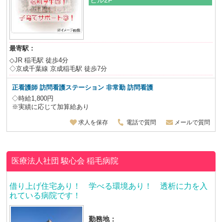
最寄駅：
◇JR 稲毛駅 徒歩4分
◇京成千葉線 京成稲毛駅 徒歩7分
正看護師 訪問看護ステーション 非常勤 訪問看護
◇時給1,800円
※実績に応じて加算給あり
求人を保存
電話で質問
メールで質問
医療法人社団 駿心会
稲毛病院
借り上げ住宅あり！ 学べる環境あり！ 透析に力を入
れている病院です！
勤務地：