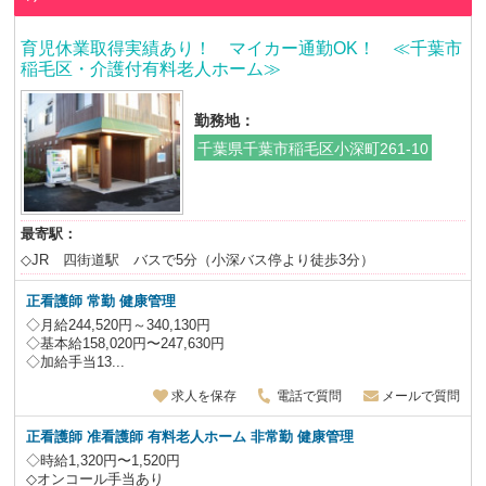
育児休業取得実績あり！ マイカー通勤OK！ ≪千葉市
稲毛区・介護付有料老人ホーム≫
勤務地：
千葉県千葉市稲毛区小深町261-10
最寄駅：
◇JR 四街道駅 バスで5分（小深バス停より徒歩3分）
正看護師
常勤 健康管理
◇月給244,520円～340,130円
◇基本給158,020円〜247,630円
◇加給手当13...
求人を保存
電話で質問
メールで質問
正看護師 准看護師
有料老人ホーム 非常勤 健康管理
◇時給1,320円〜1,520円
◇オンコール手当あり