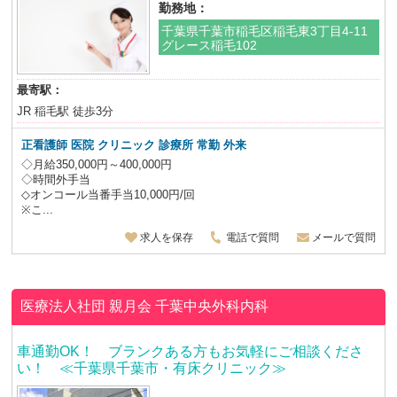
勤務地：
千葉県千葉市稲毛区稲毛東3丁目4-11
グレース稲毛102
最寄駅：
JR 稲毛駅 徒歩3分
正看護師
医院 クリニック 診療所 常勤 外来
◇月給350,000円～400,000円
◇時間外手当
◇オンコール当番手当10,000円/回
※こ...
求人を保存
電話で質問
メールで質問
医療法人社団 親月会
千葉中央外科内科
車通勤OK！ ブランクある方もお気軽にご相談くださ
い！ ≪千葉県千葉市・有床クリニック≫