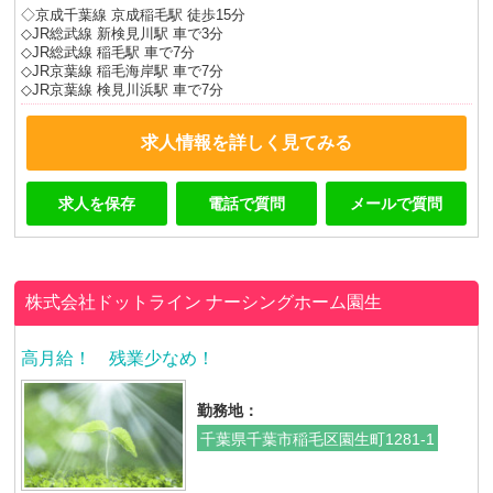
◇京成千葉線 京成稲毛駅 徒歩15分
◇JR総武線 新検見川駅 車で3分
◇JR総武線 稲毛駅 車で7分
◇JR京葉線 稲毛海岸駅 車で7分
◇JR京葉線 検見川浜駅 車で7分
求人情報を詳しく見てみる
求人を保存
電話で質問
メールで質問
株式会社ドットライン
ナーシングホーム園生
高月給！ 残業少なめ！
勤務地：
千葉県千葉市稲毛区園生町1281-1