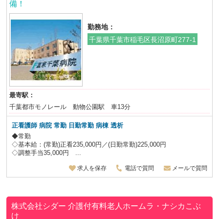
備！
勤務地：
千葉県千葉市稲毛区長沼原町277-1
最寄駅：
千葉都市モノレール 動物公園駅 車13分
正看護師 病院 常勤
日勤常勤
病棟 透析
◆常勤
◇基本給：(常勤)正看235,000円／(日勤常勤)225,000円
◇調整手当35,000円 ...
求人を保存
電話で質問
メールで質問
株式会社シダー
介護付有料老人ホームラ・ナシカこぶ
け