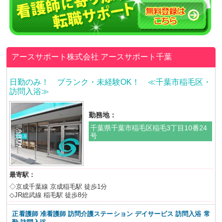
アースサポート株式会社
アースサポート千葉
日勤のみ！ ブランク・未経験OK！ ≪千葉市稲毛区・
訪問入浴≫
勤務地：
千葉県千葉市稲毛区稲毛3丁目10番24
号
最寄駅：
◇京成千葉線 京成稲毛駅 徒歩1分
◇JR総武線 稲毛駅 徒歩8分
正看護師 准看護師 訪問介護ステーション デイサービス 訪問入浴
常