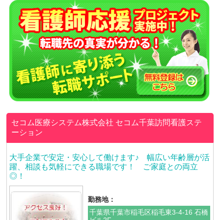
セコム医療システム株式会社
セコム千葉訪問看護ステ
ーション
大手企業で安定・安心して働けます♪ 幅広い年齢層が活
躍、相談も気軽にできる職場です！ ご家庭との両立
◎！
勤務地：
千葉県千葉市稲毛区稲毛東3-4-16 石橋
ビル2F