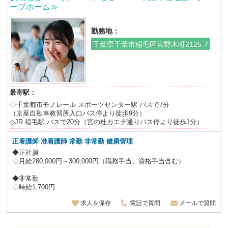
ープホーム≫
勤務地：
千葉県千葉市稲毛区宮野木町2125-7
最寄駅：
◇千葉都市モノレール スポーツセンター駅 バスで7分
（京葉自動車教習所入口バス停より徒歩9分）
◇JR 稲毛駅 バスで20分（宮の杜カエデ通りバス停より徒歩1分）
正看護師 准看護師
常勤 非常勤 健康管理
◆正社員
◇月給280,000円～300,000円（職務手当、資格手当含む）
◆非常勤
◇時給1,700円...
求人を保存
電話で質問
メールで質問