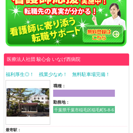
医療法人社団 駿心会
いなげ西病院
福利厚生◎！ 残業少なめ！ 無料駐車場完備！
職種：
勤務地：
千葉県千葉市稲毛区稲毛町5-8-6
最寄駅：