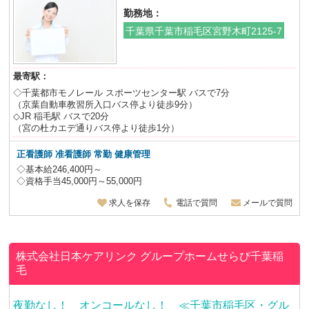
勤務地：
千葉県千葉市稲毛区宮野木町2125-7
最寄駅：
◇千葉都市モノレール スポーツセンター駅 バスで7分
（京葉自動車教習所入口バス停より徒歩9分）
◇JR 稲毛駅 バスで20分
（宮の杜カエデ通りバス停より徒歩1分）
正看護師 准看護師
常勤 健康管理
◇基本給246,400円～
◇資格手当45,000円～55,000円
求人を保存
電話で質問
メールで質問
株式会社日本ケアリンク
グループホームせらび千葉稲
毛
夜勤なし！ オンコールなし！ ≪千葉市稲毛区・グル