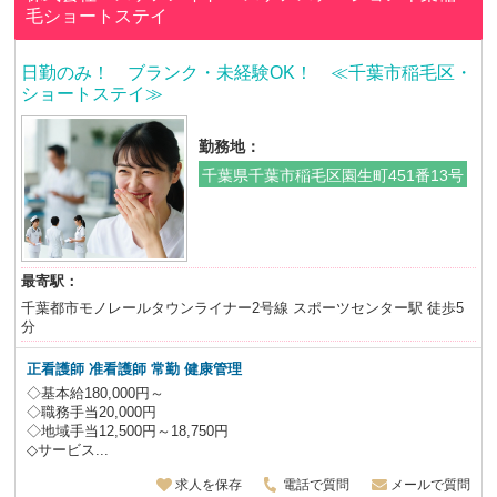
毛ショートステイ
日勤のみ！ ブランク・未経験OK！ ≪千葉市稲毛区・
ショートステイ≫
勤務地：
千葉県千葉市稲毛区園生町451番13号
最寄駅：
千葉都市モノレールタウンライナー2号線 スポーツセンター駅 徒歩5
分
正看護師 准看護師
常勤 健康管理
◇基本給180,000円～
◇職務手当20,000円
◇地域手当12,500円～18,750円
◇サービス...
求人を保存
電話で質問
メールで質問