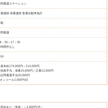
訪問看護ステーション
正看護師
准看護師
普通自動車免許
常勤
訪問看護
8：30～17：30
※時間外なし
0分
基本給174,000円～214,000円
技能手当：准看10,000円／正看12,000円
訪問看護手当20,000円
オンコール1,000円/日
昇給あり（実績：～2,000円/月）