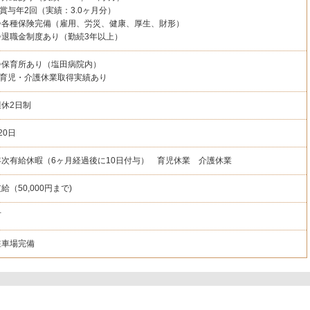
◇賞与年2回（実績：3.0ヶ月分）
◇各種保険完備（雇用、労災、健康、厚生、財形）
◇退職金制度あり（勤続3年以上）
◇保育所あり（塩田病院内）
◇育児・介護休業取得実績あり
週休2日制
20日
年次有給休暇（6ヶ月経過後に10日付与） 育児休業 介護休業
給（50,000円まで)
可
駐車場完備