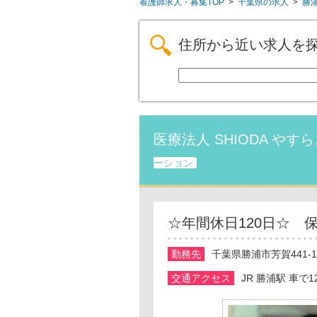
看護師求人・募集TOP
>
千葉県の求人
>
勝
住所から近い求人を
医療法人 SHIODA や
ーション
☆年間休日120日☆ 
勤務先
千葉県勝浦市芳賀441-1
交通アクセス
JR 勝浦駅 車で1