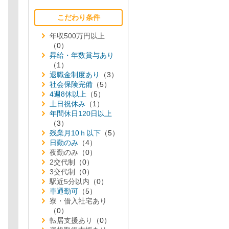
こだわり条件
年収500万円以上
（0）
昇給・年数賞与あり
（1）
退職金制度あり
（3）
社会保険完備
（5）
4週8休以上
（5）
土日祝休み
（1）
年間休日120日以上
（3）
残業月10ｈ以下
（5）
日勤のみ
（4）
夜勤のみ
（0）
2交代制
（0）
3交代制
（0）
駅近5分以内
（0）
車通勤可
（5）
寮・借入社宅あり
（0）
転居支援あり
（0）