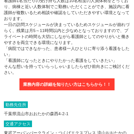
看護師1名当たりの受け持ち人数は10名程度の人員体制をとってお
り、病棟と近い人数体制でご勤務いただくことができ、施設内に看
護師が複数いるため相談や確認をしていただきやすい環境となって
おります。
一日の訪問スケジュールが決まっているためスケジュールが崩れづ
らく、残業は月5～11時間以内と少なめとなっておりますので、プ
ライベートの時間も大切にしながら看護師としてのやりがいと働き
やすさを両立できる環境になります。
「病院ではできなかった、患者様一人ひとりに寄り添う看護をした
い」
「看護師になったときにやりたかった看護をしていきたい」
そんな想いを持っていらっしゃいましたらぜひ前向きにご検討くだ
さい。
業務内容の詳細を知りたい方はこちらから！！
勤務先住所
千葉県流山市おおたかの森西4-2-1
交通アクセス
東武アーバンパークライン・つくばエクスプレス 流山おおたかの