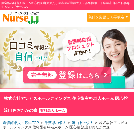
住宅型有料老人ホーム医心館流山おおたかの森の看護師求人・募集情報、千葉県流山市で転職を
するなら「ナースJJ」
条件を変更して再検索 ▼
株式会社アンビスホールディングス 住宅型有料老人ホーム 医心館
流山おおたかの森
有料老人ホーム
看護師求人・募集TOP
>
千葉県の求人
>
流山市の求人
> 株式会社アンビス
ホールディングス 住宅型有料老人ホーム 医心館 流山おおたかの森