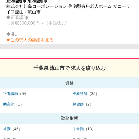
正看護師 准看護師
株式会社川島コーポレーション 住宅型有料老人ホーム サニーラ
イフ流山 - 流山市
◆正看護師
◇月収300,000円～（手当含む）
◆准...
★この求人の詳細を見る
千葉県 流山市で 求人を絞り込む
資格
正看護師
（54）
准看護師
（35）
助産師
（1）
保健師
（2）
勤務形態
常勤
（46）
非常勤
（13）