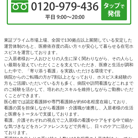
東証プライム市場上場、全国で130拠点以上展開している安定した
運営体制のもと、医療依存度の高い方々が安心して暮らせる在宅ホ
スピスを運営しております。
ご入居者様お一人おひとりの人生に深く関わりながら、その人らし
い最期を迎えていただくことを支えていただき、医療と生活が調和
した中で、「寄り添う看護」を実践いただける環境です。
病院からのご転職の方が7割以上となっており、ホスピス未経験の
方もご活躍いただいている方も多く、病院や訪問看護などこれまで
のご経験を活かして、培われたスキルを維持しながらご勤務いただ
くことができます。
医心館では認定看護師や専門看護師が約60名程度在籍しており、
看護の質を担保しながら看護師・介護職が連携し、入居者様の生活
と医療をトータルで支援しております。
看護、介護それぞれの視点でご入居様の看護やケアをする中で細か
な気づきなどをカンファレンスなどで共有し、日々のケアに活かし
ております。