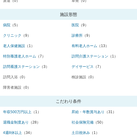
派遣
（0）
単発
（0）
施設形態
病院
（5）
医院
（9）
クリニック
（9）
診療所
（9）
老人保健施設
（1）
有料老人ホーム
（13）
特別養護老人ホーム
（7）
訪問介護ステーション
（1）
訪問看護ステーション
（3）
デイサービス
（7）
訪問入浴
（0）
検診施設
（0）
障害者施設
（0）
こだわり条件
年収500万円以上
（1）
昇給・年数賞与あり
（31）
退職金制度あり
（28）
社会保険完備
（50）
4週8休以上
（34）
土日祝休み
（1）